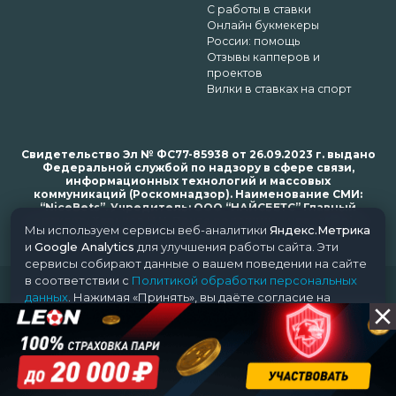
С работы в ставки
Онлайн букмекеры
России: помощь
Отзывы капперов и
проектов
Вилки в ставках на спорт
Свидетельство Эл № ФС77-85938 от 26.09.2023 г. выдано
Федеральной службой по надзору в сфере связи,
информационных технологий и массовых
коммуникаций (Роскомнадзор). Наименование СМИ:
“NiceBets”. Учредитель: ООО “НАЙСБЕТС” Главный
редактор: Харьков Н.Н. Почта редакции: support@nice-
Мы используем сервисы веб-аналитики
Яндекс.Метрика
bets.ru
и
Google Analytics
для улучшения работы сайта. Эти
сервисы собирают данные о вашем поведении на сайте
в соответствии с
Политикой обработки персональных
© 2018-2024 NiceBets. 18+
данных
. Нажимая «Принять», вы даёте согласие на
обработку ваших данных этими сервисами.
Принять
Отклонить