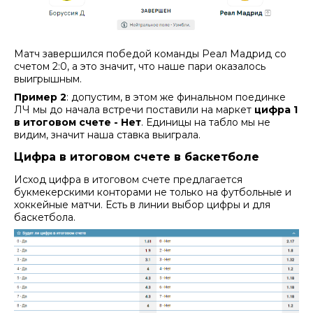
Матч завершился победой команды Реал Мадрид со
счетом 2:0, а это значит, что наше пари оказалось
выигрышным.
Пример 2
: допустим, в этом же финальном поединке
ЛЧ мы до начала встречи поставили на маркет
цифра 1
в итоговом счете - Нет
. Единицы на табло мы не
видим, значит наша ставка выиграла.
Цифра в итоговом счете в баскетболе
Исход цифра в итоговом счете предлагается
букмекерскими конторами не только на футбольные и
хоккейные матчи. Есть в линии выбор цифры и для
баскетбола.