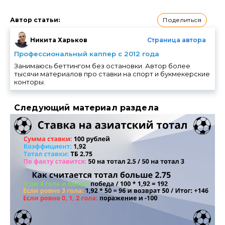
Поделиться
Автор статьи
:
Никита Харьков
Страница автора
Профессиональный каппер с 2012 года
Занимаюсь беттингом без остановки. Автор более
тысячи материалов про ставки на спорт и букмекерские
конторы.
Следующий материал раздела