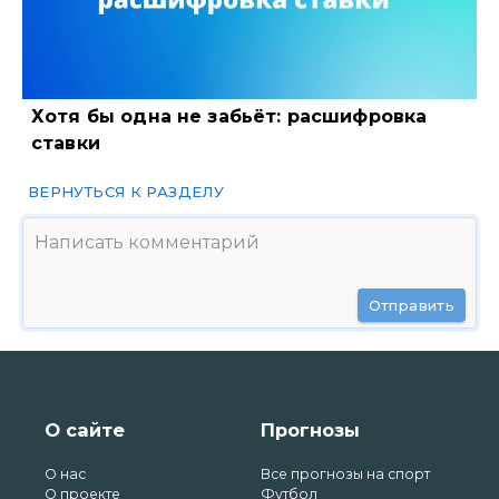
Хотя бы одна не забьёт: расшифровка
ставки
ВЕРНУТЬСЯ К РАЗДЕЛУ
Отправить
О сайте
Прогнозы
О нас
Все прогнозы на спорт
О проекте
Футбол