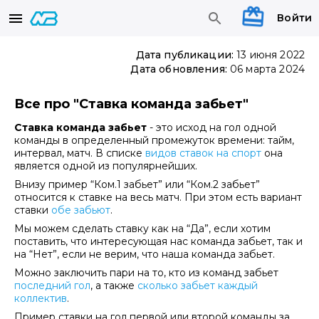
Войти
Дата публикации:
13 июня 2022
Дата обновления:
06 марта 2024
Все про "Ставка команда забьет"
Ставка команда забьет
- это исход на гол одной
команды в определенный промежуток времени: тайм,
интервал, матч. В списке
видов ставок на спорт
она
является одной из популярнейших.
Внизу пример “Ком.1 забьет” или “Ком.2 забьет”
относится к ставке на весь матч. При этом есть вариант
ставки
обе забьют
.
Мы можем сделать ставку как на “Да”, если хотим
поставить, что интересующая нас команда забьет, так и
на “Нет”, если не верим, что наша команда забьет.
Можно заключить пари на то, кто из команд забьет
последний гол
, а также
сколько забьет каждый
коллектив
.
Пример ставки на гол первой или второй команды за