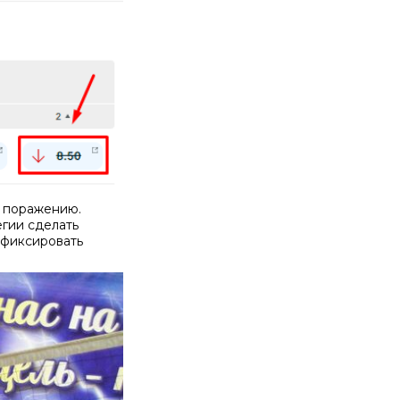
у поражению.
егии сделать
зафиксировать