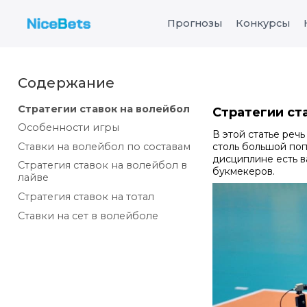
Прогнозы
Конкурсы
Содержание
Стратегии ставок на волейбол
Стратегии ст
Особенности игры
В этой статье речь
Ставки на волейбол по составам
столь большой поп
дисциплине есть в
Стратегия ставок на волейбол в
букмекеров.
лайве
Стратегия ставок на тотал
Ставки на сет в волейболе