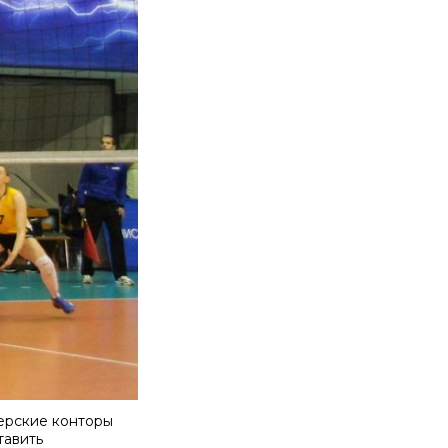
керские конторы
тавить