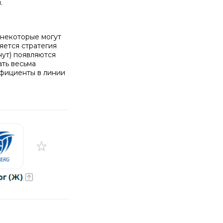
.
 некоторые могут
яется стратегия
нут) появляются
ать весьма
ффициенты в линии