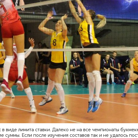
 в виде лимита ставки. Далеко не на все чемпионаты букме
 суммы. Если после изучения составов так и не удалось пос