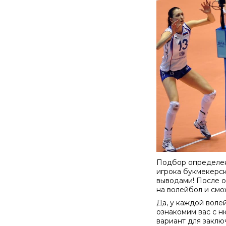
Подбор определенн
игрока букмекерск
выводами! После о
на волейбол и смо
Да, у каждой воле
ознакомим вас с н
вариант для заклю