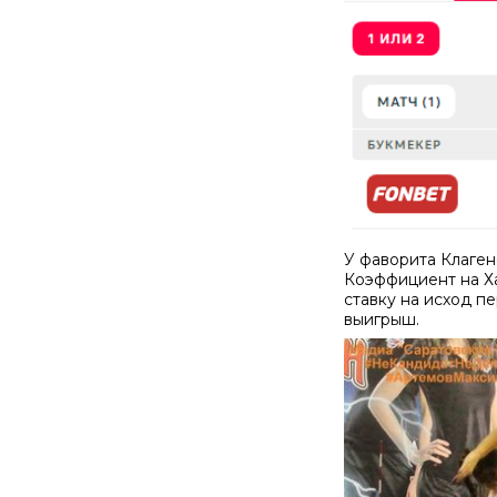
У фаворита Клаген
Коэффициент на Ха
ставку на исход п
выигрыш.