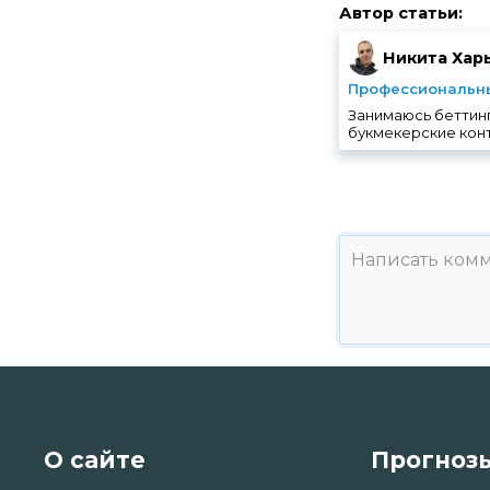
Автор статьи
:
Никита Хар
Профессиональны
Занимаюсь беттинг
букмекерские кон
О сайте
Прогноз