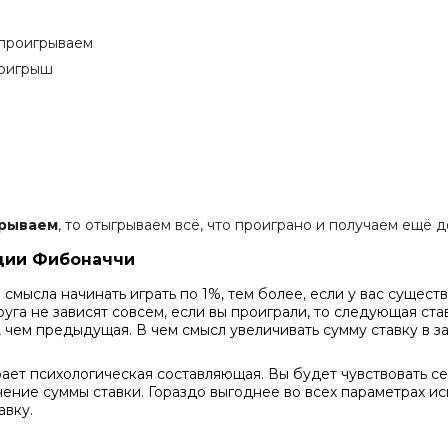
и проигрываем
роигрыш
рываем
, то отыгрываем всё, что проиграно и получаем ещё д
ции Фибоначчи
смысла начинать играть по 1%, тем более, если у вас сущест
руга не зависят совсем, если вы проиграли, то следующая ста
 чем предыдущая. В чем смысл увеличивать сумму ставку в з
ает психологическая составляющая. Вы будет чувствовать 
ение суммы ставки. Гораздо выгоднее во всех параметрах ис
авку.