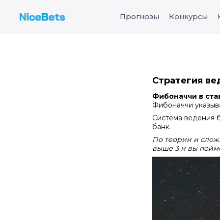
Прогнозы
Конкурсы
Стратегия ве
Фибоначчи в ста
Фибоначчи указыва
Система ведения б
банк.
По теории и слож
выше 3 и вы пойме