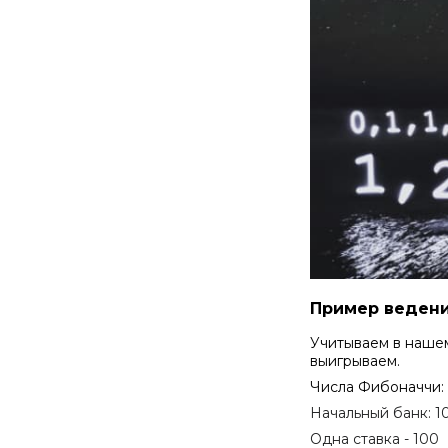
Пример ведени
Учитываем в нашем
выигрываем.
Числа Фибоначчи:
Начальный банк: 
Одна ставка - 100