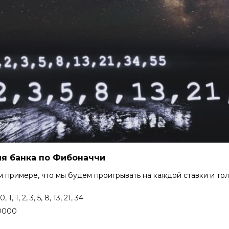
я банка по Фибоначчи
 примере, что мы будем проигрывать на каждой ставки и тол
0, 1, 1, 2, 3, 5, 8, 13, 21, 34
10000