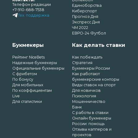
Телефон редакции
Единоборства
+7-910-688-7538
Киберспорт
Тех. поддержка
Прогноз Дня
Экспресс Дня
ЧМ 2022
ЕВРО-24 Футбол
Букмекеры
Как делать ставки
Рейтинг NiceBets
Как побеждать
Надежные букмекеры
Стратегия
Официальные букмекеры
Букмекеры России
С фрибетом
Как работают
По бонусу
букмекерские конторы
Для мобильных
Виды ставок на спорт
По коэффициентам
Для новичков
Live
Психология
Для статистики
Мошенничество
Банк
С работы в ставки
Онлайн букмекеры
России: помощь
Отзывы капперов и
проектов