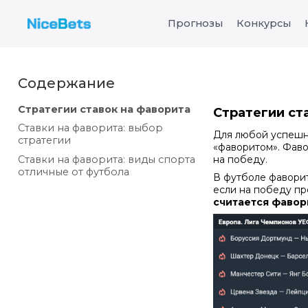
Прогнозы
Конкурсы
Содержание
Стратегии ставок на фаворита
Стратегии ст
Ставки на фаворита: выбор
Для любой успешно
стратегии
«фаворитом». Фав
Ставки на фаворита: виды спорта
на победу.
отличные от футбола
В футболе фавори
если на победу пр
считается фаво