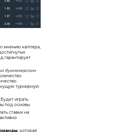
по мнению каппера,
достигнутых
зд гарантирует
вки букмекерских
количество
личество
текущую турнирную
 будет играть
ны под основы.
ать ставки на
 активно
команды
, которая