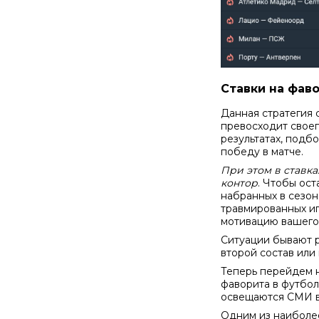
Ставки на фаво
Данная стратегия 
превосходит своег
результатах, подб
победу в матче.
При этом в ставка
контор
. Чтобы ост
набранных в сезон
травмированных иг
мотивацию вашего 
Ситуации бывают р
второй состав или
Теперь перейдем н
фаворита в футбол
освещаются СМИ в
Одним из наиболее