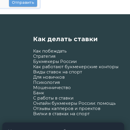
Отправить
Как делать ставки
Как побеждать
Стратегия
Букмекеры России
Как работают букмекерские конторы
Виды ставок на спорт
Для новичков
Психология
Мошенничество
Банк
С работы в ставки
Онлайн букмекеры России: помощь
Отзывы капперов и проектов
Вилки в ставках на спорт