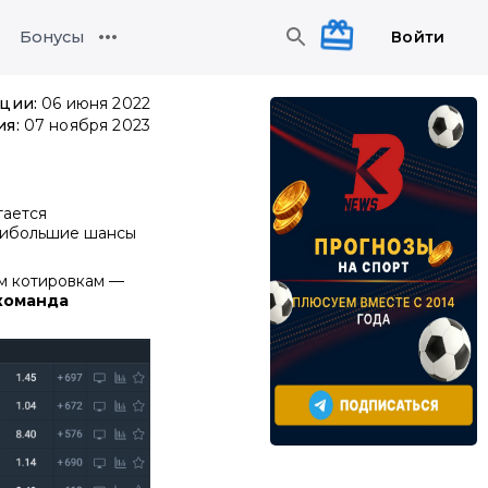
Войти
Бонусы
ции:
06 июня 2022
ия:
07 ноября 2023
тается
наибольшие шансы
м котировкам —
 команда