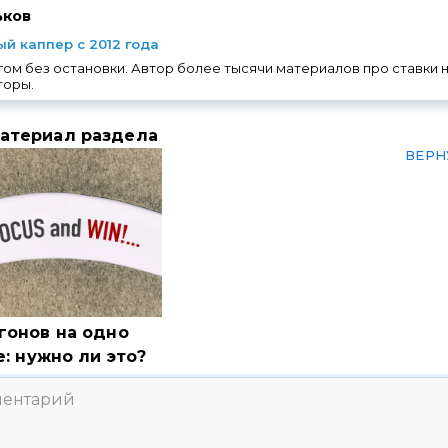
ьков
й каппер с 2012 года
ом без остановки. Автор более тысячи материалов про ставки н
торы.
атериал раздела
ВЕРН
гонов на одно
e: нужно ли это?