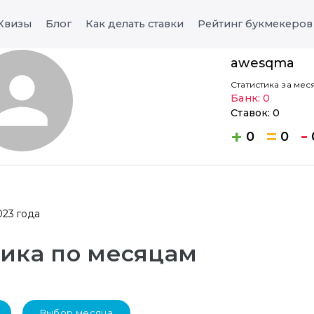
Квизы
Блог
Как делать ставки
Рейтинг букмекеров
awesqma
Статистика за мес
Банк:
0
Ставок:
0
-
+
=
0
0
023
года
тика по месяцам
Выбор месяца