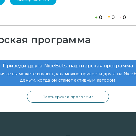
+
0
=
0
-
0
рская программа
Приведи друга NiceBets: партнерская программа
ичке вы можете изучить, как можно привести друга на NiceB
деньги, когда он станет активным автором.
Партнерская программа