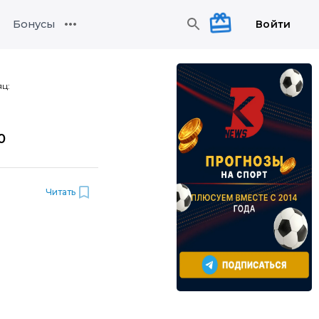
Войти
Бонусы
яц:
0
Читать