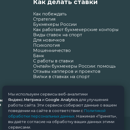
Как делать ставки
Как побеждать
Стратегия
Букмекеры России
Как работают букмекерские конторы
Виды ставок на спорт
Для новичков
Психология
Мошенничество
Банк
С работы в ставки
Онлайн букмекеры России: помощь
Отзывы капперов и проектов
Вилки в ставках на спорт
Мы используем сервисы веб-аналитики
Яндекс.Метрика
и
Google Analytics
для улучшения
ормационных технологий и массовых коммуникаций
Н.Н. Почта редакции: support@nice-bets.ru
работы сайта. Эти сервисы собирают данные о вашем
поведении на сайте в соответствии с
Политикой
обработки персональных данных
. Нажимая «Принять»,
вы даёте согласие на обработку ваших данных этими
сервисами.