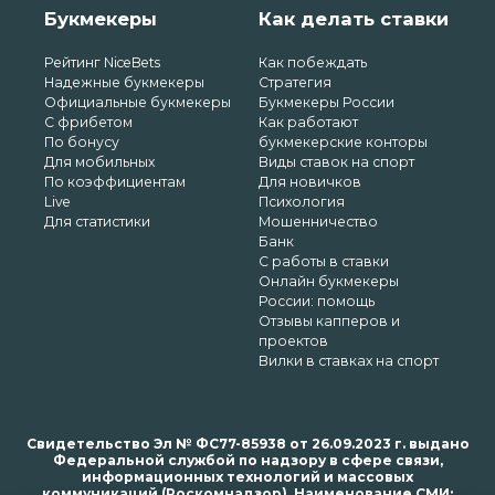
Букмекеры
Как делать ставки
Рейтинг NiceBets
Как побеждать
Надежные букмекеры
Стратегия
Официальные букмекеры
Букмекеры России
С фрибетом
Как работают
По бонусу
букмекерские конторы
Для мобильных
Виды ставок на спорт
По коэффициентам
Для новичков
Live
Психология
Для статистики
Мошенничество
Банк
С работы в ставки
Онлайн букмекеры
России: помощь
Отзывы капперов и
проектов
Вилки в ставках на спорт
Свидетельство Эл № ФС77-85938 от 26.09.2023 г. выдано
Федеральной службой по надзору в сфере связи,
информационных технологий и массовых
коммуникаций (Роскомнадзор). Наименование СМИ: