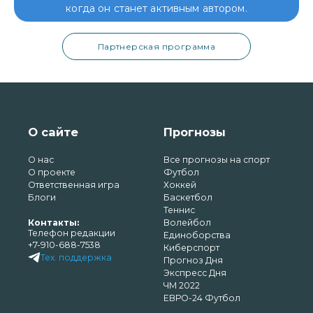
когда он станет активным автором.
Партнерская программа
О сайте
Прогнозы
О нас
Все прогнозы на спорт
О проекте
Футбол
Ответственная игра
Хоккей
Блоги
Баскетбол
Теннис
Контакты:
Волейбол
Телефон редакции
Единоборства
+7-910-688-7538
Киберспорт
Тех. поддержка
Прогноз Дня
Экспресс Дня
ЧМ 2022
ЕВРО-24 Футбол