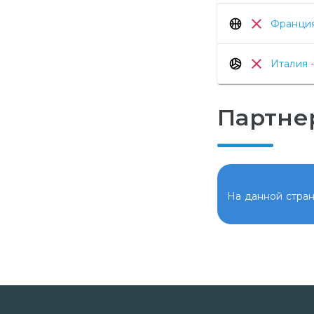
Франция
Италия 
Партне
На данной стран