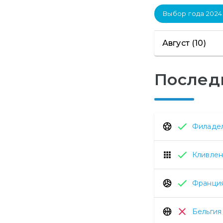
Выбор года 2024
Август
(
10
)
Послед
Филадел
Кливлен
Франция
Бельгия