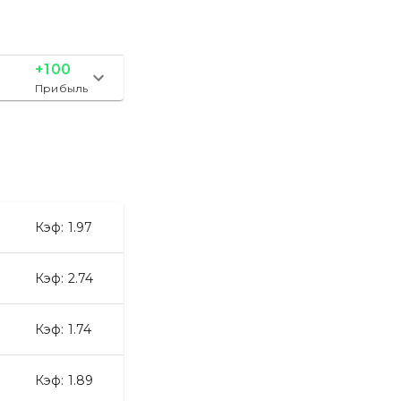
+100
Прибыль
Кэф:
1.97
Кэф:
2.74
Кэф:
1.74
Кэф:
1.89