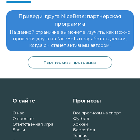
Приведи друга NiceBets: партнерская
программа
На данной страничке вы можете изучить, как можно
привести друга на NiceBets и заработать деньги,
когда он станет активным автором.
Партнерская программа
О сайте
Прогнозы
О нас
Все прогнозы на спорт
О проекте
Футбол
Ответственная игра
Хоккей
Блоги
Баскетбол
Теннис