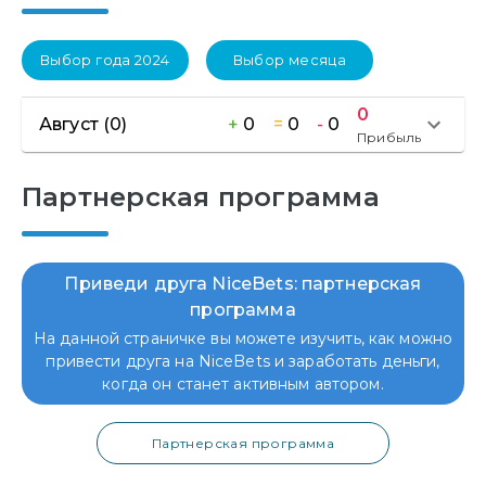
Выбор года 2024
Выбор месяца
0
Август
(
0
)
+
0
=
0
-
0
Прибыль
Партнерская программа
Приведи друга NiceBets: партнерская
программа
На данной страничке вы можете изучить, как можно
привести друга на NiceBets и заработать деньги,
когда он станет активным автором.
Партнерская программа