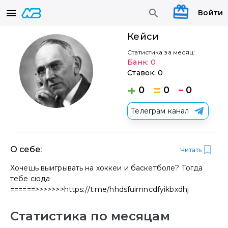
Войти
Кейси
Статистика за месяц:
Банк:
0
Ставок:
0
-
+
=
0
0
0
Телеграм канал
О себе:
Читать
Хочешь выигрывать на хоккеи и баскетболе? Тогда
тебе сюда
======>>>>>>>https://t.me/hhdsfuimncdfyikbxdhj
Статистика по месяцам