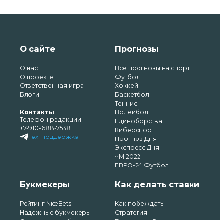
О сайте
Прогнозы
О нас
Все прогнозы на спорт
О проекте
Футбол
Ответственная игра
Хоккей
Блоги
Баскетбол
Теннис
Контакты:
Волейбол
Телефон редакции
Единоборства
+7-910-688-7538
Киберспорт
Тех. поддержка
Прогноз Дня
Экспресс Дня
ЧМ 2022
ЕВРО-24 Футбол
Букмекеры
Как делать ставки
Рейтинг NiceBets
Как побеждать
Надежные букмекеры
Стратегия