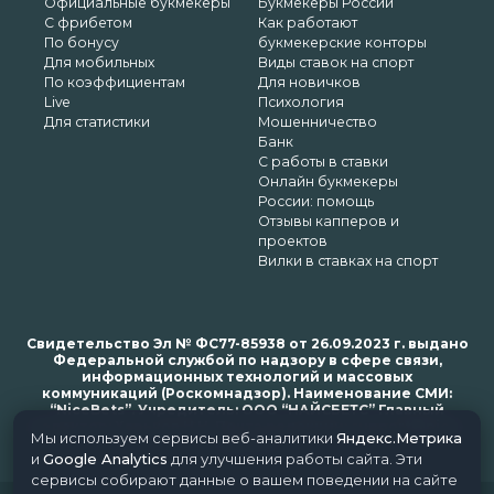
Официальные букмекеры
Букмекеры России
С фрибетом
Как работают
По бонусу
букмекерские конторы
Для мобильных
Виды ставок на спорт
По коэффициентам
Для новичков
Live
Психология
Для статистики
Мошенничество
Банк
С работы в ставки
Онлайн букмекеры
России: помощь
Отзывы капперов и
проектов
Вилки в ставках на спорт
Свидетельство Эл № ФС77-85938 от 26.09.2023 г. выдано
Федеральной службой по надзору в сфере связи,
информационных технологий и массовых
коммуникаций (Роскомнадзор). Наименование СМИ:
“NiceBets”. Учредитель: ООО “НАЙСБЕТС” Главный
редактор: Харьков Н.Н. Почта редакции: support@nice-
Мы используем сервисы веб-аналитики
Яндекс.Метрика
bets.ru
и
Google Analytics
для улучшения работы сайта. Эти
сервисы собирают данные о вашем поведении на сайте