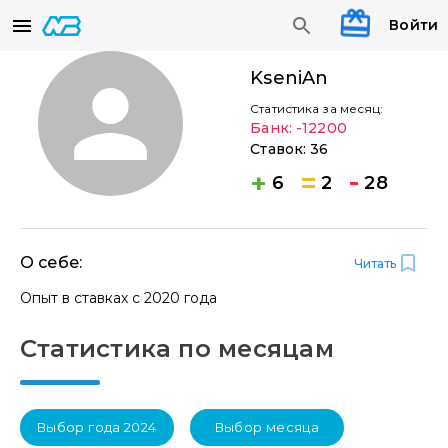
Войти
KseniAn
Статистика за месяц:
Банк:
-12200
Ставок:
36
-
+
=
6
2
28
О себе:
Читать
Опыт в ставках с
2020
года
Статистика по месяцам
Выбор года 2024
Выбор месяца