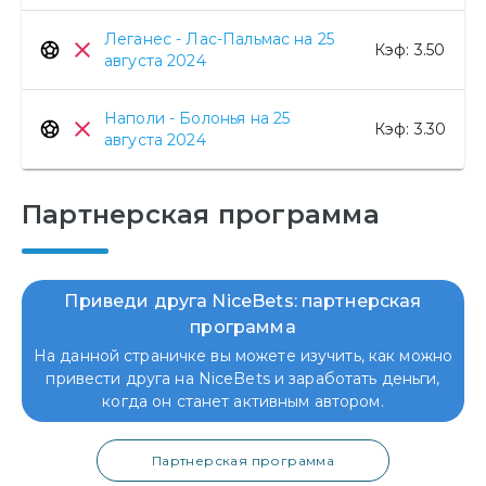
Леганес - Лас-Пальмас на 25
Кэф:
3.50
августа 2024
Наполи - Болонья на 25
Кэф:
3.30
августа 2024
Партнерская программа
Приведи друга NiceBets: партнерская
программа
На данной страничке вы можете изучить, как можно
привести друга на NiceBets и заработать деньги,
когда он станет активным автором.
Партнерская программа