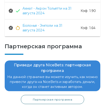
Ахмат - Акрон Тольятти на 31
Кэф:
1.90
августа 2024
Болонья - Эмполи на 31
Кэф:
1.64
августа 2024
Партнерская программа
Приведи друга NiceBets: партнерская
программа
На данной страничке вы можете изучить, как можно
привести друга на NiceBets и заработать деньги,
когда он станет активным автором.
Партнерская программа