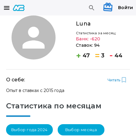
Войти
Luna
Статистика за месяц:
Банк:
-620
Ставок:
94
-
+
=
47
3
44
О себе:
Читать
Опыт в ставках с
2015
года
Статистика по месяцам
Выбор года 2024
Выбор месяца