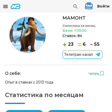
Войти
MAMOHT
Статистика за месяц:
Банк:
+11500
Ставок:
84
-
+
=
23
6
55
Телеграм канал
О себе:
Читать
Опыт в ставках с
2013
года
Статистика по месяцам