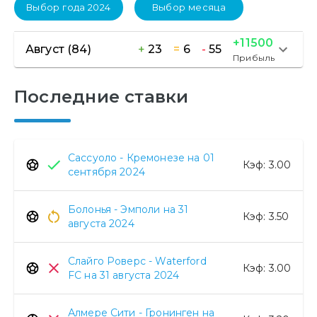
Выбор года 2024
Выбор месяца
+11500
Август
(
84
)
+
23
=
6
-
55
Прибыль
Последние ставки
Сассуоло - Кремонезе на 01
Кэф:
3.00
сентября 2024
Болонья - Эмполи на 31
Кэф:
3.50
августа 2024
Слайго Роверс - Waterford
Кэф:
3.00
FC на 31 августа 2024
Алмере Сити - Гронинген на