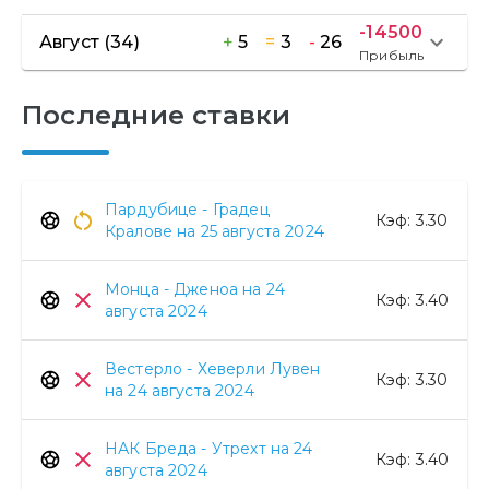
-14500
Август
(
34
)
+
5
=
3
-
26
Прибыль
Последние ставки
Пардубице - Градец
Кэф:
3.30
Кралове на 25 августа 2024
Монца - Дженоа на 24
Кэф:
3.40
августа 2024
Вестерло - Хеверли Лувен
Кэф:
3.30
на 24 августа 2024
НАК Бреда - Утрехт на 24
Кэф:
3.40
августа 2024