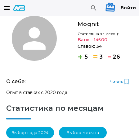
Войти
Mognit
Статистика за месяц:
Банк:
-14500
Ставок:
34
-
+
=
5
3
26
О себе:
Читать
Опыт в ставках с
2020
года
Статистика по месяцам
Выбор года 2024
Выбор месяца