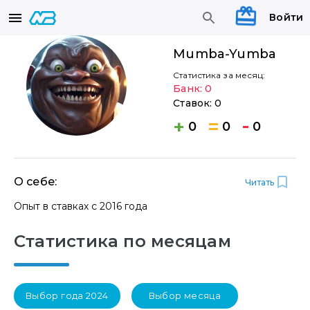
Войти
Mumba-Yumba
Статистика за месяц:
Банк:
0
Ставок:
0
-
+
=
0
0
0
О себе:
Читать
Опыт в ставках с
2016
года
Статистика по месяцам
Выбор года 2024
Выбор месяца