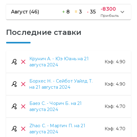
-8300
Август
(
46
)
+
8
=
3
-
35
Прибыль
Последние ставки
Крунич А. - Юэ Юань на 21
Кэф:
4.90
августа 2024
Борхес Н. - Сейбот Уайлд Т.
Кэф:
4.90
на 21 августа 2024
Баез С. - Чорич Б. на 21
Кэф:
4.70
августа 2024
Zhao C. - Мартич П. на 21
Кэф:
4.70
августа 2024