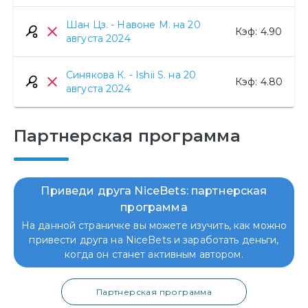
Шан Цз. - Навоне М. на 20
Кэф:
4.90
августа 2024
Синякова К. - Ishii S. на 20
Кэф:
4.80
августа 2024
Партнерская программа
Приведи друга NiceBets: партнерская
программа
На данной страничке вы можете изучить, как можно
привести друга на NiceBets и заработать деньги,
когда он станет активным автором.
Партнерская программа