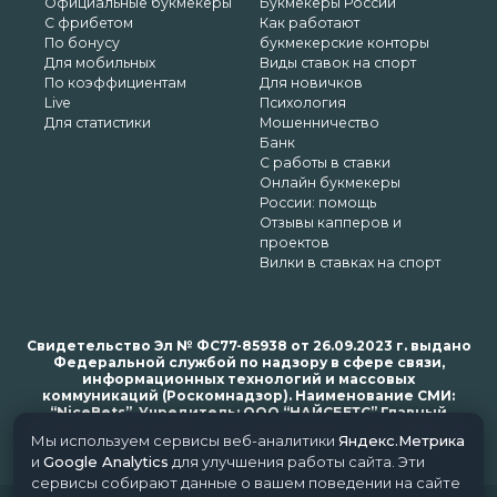
Официальные букмекеры
Букмекеры России
С фрибетом
Как работают
По бонусу
букмекерские конторы
Для мобильных
Виды ставок на спорт
По коэффициентам
Для новичков
Live
Психология
Для статистики
Мошенничество
Банк
С работы в ставки
Онлайн букмекеры
России: помощь
Отзывы капперов и
проектов
Вилки в ставках на спорт
Свидетельство Эл № ФС77-85938 от 26.09.2023 г. выдано
Федеральной службой по надзору в сфере связи,
информационных технологий и массовых
коммуникаций (Роскомнадзор). Наименование СМИ:
“NiceBets”. Учредитель: ООО “НАЙСБЕТС” Главный
редактор: Харьков Н.Н. Почта редакции: support@nice-
Мы используем сервисы веб-аналитики
Яндекс.Метрика
bets.ru
и
Google Analytics
для улучшения работы сайта. Эти
сервисы собирают данные о вашем поведении на сайте