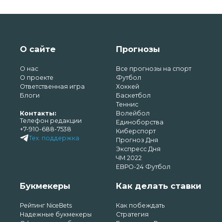
О сайте
Прогнозы
О нас
Все прогнозы на спорт
О проекте
Футбол
Ответственная игра
Хоккей
Блоги
Баскетбол
Теннис
Контакты:
Волейбол
Телефон редакции
Единоборства
+7-910-688-7538
Киберспорт
Тех. поддержка
Прогноз Дня
Экспресс Дня
ЧМ 2022
ЕВРО-24 Футбол
Букмекеры
Как делать ставки
Рейтинг NiceBets
Как побеждать
Надежные букмекеры
Стратегия