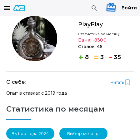
Войти
PlayPlay
Статистика за месяц:
Банк:
-8300
Ставок:
46
-
+
=
8
3
35
О себе:
Читать
Опыт в ставках с
2019
года
Статистика по месяцам
Выбор года 2024
Выбор месяца