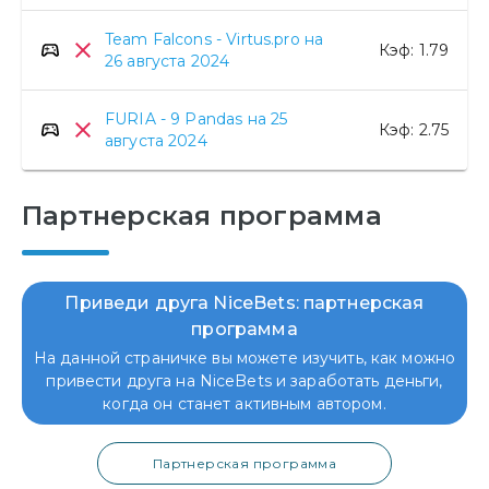
Team Falcons - Virtus.pro на
Кэф:
1.79
26 августа 2024
FURIA - 9 Pandas на 25
Кэф:
2.75
августа 2024
Партнерская программа
Приведи друга NiceBets: партнерская
программа
На данной страничке вы можете изучить, как можно
привести друга на NiceBets и заработать деньги,
когда он станет активным автором.
Партнерская программа