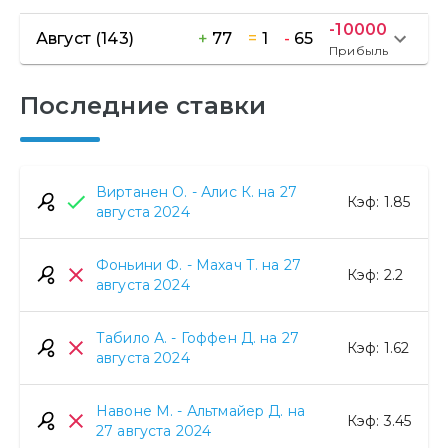
-10000
Август
(
143
)
+
77
=
1
-
65
Прибыль
Последние ставки
Виртанен О. - Алис К. на 27
Кэф:
1.85
августа 2024
Фоньини Ф. - Махач Т. на 27
Кэф:
2.2
августа 2024
Табило А. - Гоффен Д. на 27
Кэф:
1.62
августа 2024
Навоне М. - Альтмайер Д. на
Кэф:
3.45
27 августа 2024