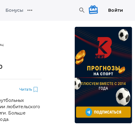
Войти
Бонусы
яц:
0
Читать
футбольных
ции любительского
иги. Больше
ода.