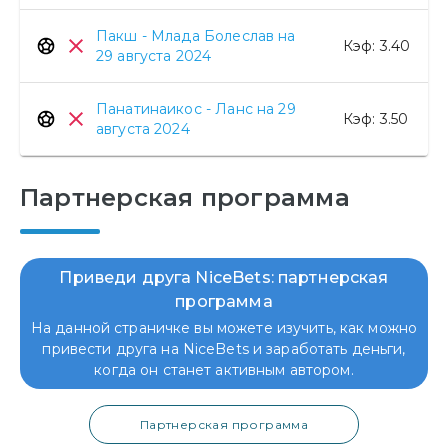
Пакш - Млада Болеслав на
Кэф:
3.40
29 августа 2024
Панатинаикос - Ланс на 29
Кэф:
3.50
августа 2024
Партнерская программа
Приведи друга NiceBets: партнерская
программа
На данной страничке вы можете изучить, как можно
привести друга на NiceBets и заработать деньги,
когда он станет активным автором.
Партнерская программа