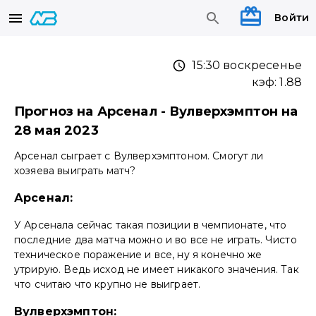
Войти
15:30 воскресенье
кэф:
1.88
Прогноз на Арсенал - Вулверхэмптон на
28 мая 2023
Арсенал сыграет с Вулверхэмптоном. Смогут ли
хозяева выиграть матч?
Арсенал:
У Арсенала сейчас такая позиции в чемпионате, что
последние два матча можно и во все не играть. Чисто
техническое поражение и все, ну я конечно же
утрирую. Ведь исход не имеет никакого значения. Так
что считаю что крупно не выиграет.
Вулверхэмптон: