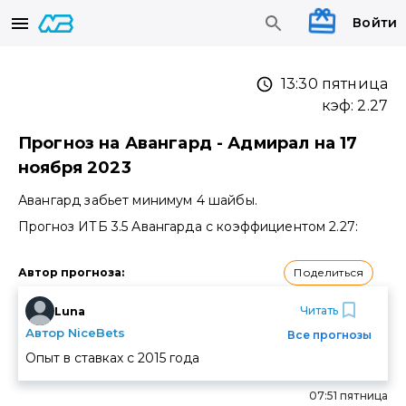
Войти
13:30 пятница
кэф:
2.27
Прогноз на Авангард - Адмирал на 17
ноября 2023
Авангард забьет минимум 4 шайбы.
Прогноз ИТБ 3.5 Авангарда с коэффициентом 2.27:
Поделиться
Автор прогноза
:
Читать
Luna
Автор NiceBets
Все прогнозы
Опыт в ставках с
2015
года
07:51 пятница