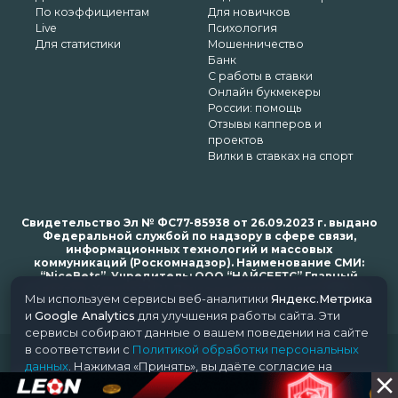
По коэффициентам
Для новичков
Live
Психология
Для статистики
Мошенничество
Банк
С работы в ставки
Онлайн букмекеры
России: помощь
Отзывы капперов и
проектов
Вилки в ставках на спорт
Свидетельство Эл № ФС77-85938 от 26.09.2023 г. выдано
Федеральной службой по надзору в сфере связи,
информационных технологий и массовых
коммуникаций (Роскомнадзор). Наименование СМИ:
“NiceBets”. Учредитель: ООО “НАЙСБЕТС” Главный
редактор: Харьков Н.Н. Почта редакции: support@nice-
Мы используем сервисы веб-аналитики
Яндекс.Метрика
bets.ru
и
Google Analytics
для улучшения работы сайта. Эти
сервисы собирают данные о вашем поведении на сайте
в соответствии с
Политикой обработки персональных
© 2018-2024 NiceBets. 18+
данных
. Нажимая «Принять», вы даёте согласие на
обработку ваших данных этими сервисами.