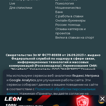
Live
Психология
Для статистики
Мошенничество
Банк
С работы в ставки
Онлайн букмекеры
России: помощь
Отзывы капперов и
проектов
Вилки в ставках на спорт
Свидетельство Эл № ФС77-85938 от 26.09.2023 г. выдано
Федеральной службой по надзору в сфере связи,
информационных технологий и массовых
коммуникаций (Роскомнадзор). Наименование СМИ:
“NiceBets”. Учредитель: ООО “НАЙСБЕТС” Главный
редактор: Харьков Н.Н. Почта редакции: support@nice-
Мы используем сервисы веб-аналитики
Яндекс.Метрика
bets.ru
и
Google Analytics
для улучшения работы сайта. Эти
сервисы собирают данные о вашем поведении на сайте
в соответствии с
Политикой обработки персональных
© 2018-2024 NiceBets. 18+
данных
. Нажимая «Принять», вы даёте согласие на
обработку ваших данных этими сервисами.