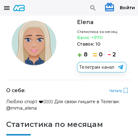
Войти
Elena
Статистика за месяц:
Банк:
+970
Ставок:
10
-
+
=
8
0
2
Телеграм канал
О себе:
Читать
Люблю спорт ❤️🏃‍♀️🚴‍♀️ Для связи пишите в Телегам:
@mma_elena
Статистика по месяцам