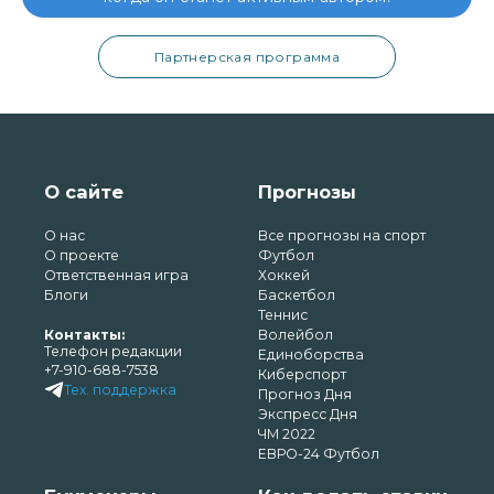
Партнерская программа
О сайте
Прогнозы
О нас
Все прогнозы на спорт
О проекте
Футбол
Ответственная игра
Хоккей
Блоги
Баскетбол
Теннис
Контакты:
Волейбол
Телефон редакции
Единоборства
+7-910-688-7538
Киберспорт
Тех. поддержка
Прогноз Дня
Экспресс Дня
ЧМ 2022
ЕВРО-24 Футбол