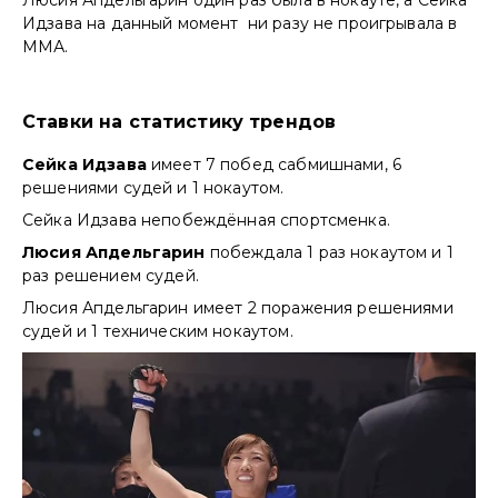
Люсия Апдельгарин один раз была в нокауте, а Сейка
Идзава на данный момент ни разу не проигрывала в
ММА.
Ставки на статистику трендов
Сейка Идзава
имеет 7 побед сабмишнами, 6
решениями судей и 1 нокаутом.
Сейка Идзава непобеждённая спортсменка.
Люсия Апдельгарин
побеждала 1 раз нокаутом и 1
раз решением судей.
Люсия Апдельгарин имеет 2 поражения решениями
судей и 1 техническим нокаутом.