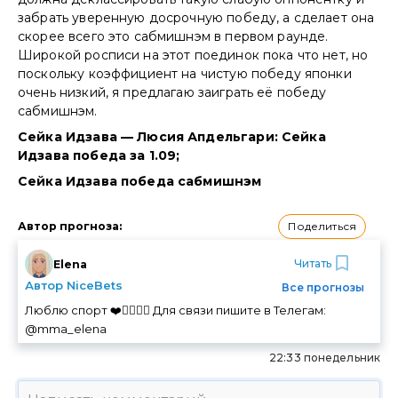
забрать уверенную досрочную победу, а сделает она
скорее всего это сабмишнэм в первом раунде.
Широкой росписи на этот поединок пока что нет, но
поскольку коэффициент на чистую победу японки
очень низкий, я предлагаю заиграть её победу
сабмишнэм.
Сейка Идзава — Люсия Апдельгари: Сейка
Идзава победа за 1.09;
Сейка Идзава победа сабмишнэм
Поделиться
Автор прогноза
:
Читать
Elena
Автор NiceBets
Все прогнозы
Люблю спорт ❤️🏃‍♀️🚴‍♀️ Для связи пишите в Телегам:
@mma_elena
22:33 понедельник