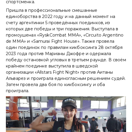
спортсменка.
Пришла в профессиональные смешанные
единоборства в 2022 году и на данный момент на
счету аргентинки 5 проведённых поединков, из
которых две победы и три поражения. Выступала в
промоушенах «RyskCombat MMA», «Circuito Argentino
de MMA» и «Samurai Fight House». Также провела
один поединок по правилам кикбоксинга 28 октября
2023 года против Марианы Джофре и одержала
победу остановкой угловых в третьем раунде. В своём
крайнем поединке выступила в шведской
организации «Allstars Fight Night» против Аитаны
Альварез и проиграла единогласным решением судей.
Затем провела два боя по кикбоксингу и оба
проиграла.