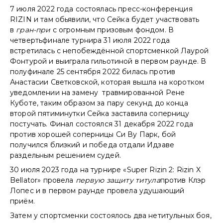
7 июля 2022 года состоялась пресс-конференция
RIZIN и там обьявили, что Сейка будет участвовать
в
гран-при
с огромным призовым фондом. В
четвертьфинале турнира 31 июля 2022 года
встретилась с непобеждённой спортсменкой Лаурой
Фонтурой и выиграла гильотиной в первом раунде. В
полуфинале 25 сентября 2022 билась против
Анастасии Светковской, которая вышла на коротком
уведомлении на замену травмированной Рене
Куботе, таким образом за пару секунд до конца
второй пятиминутки Сейка заставила соперницу
постучать. Финал состоялся 31 декабря 2022 года
против хорошей соперницы Си Ву Парк, бой
получился близкий и победа отдали Идзаве
раздельным решением судей.
30 июля 2023 года на турнире «Super Rizin 2: Rizin X
Bellator» провела
первую защиту титула
против Клэр
Лопес и в первом раунде провела удушающий
приём.
Затем у спортсменки состоялось два нетитульных боя,