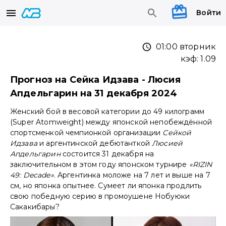
Войти
01:00 вторник
кэф:
1.09
Прогноз на Сейка Идзава - Люсия
Апдельгарин на 31 декабря 2024
Женский бой в весовой категории до 49 килограмм
(Super Atomweight) между японской непобеждённой
спортсменкой чемпионкой организации
Сейкой
Идзава
и аргентинской дебютанткой
Люсией
Апдельгарин
состоится 31 декабря на
заключительном в этом году японском турнире
«RIZIN
49: Decade»
. Аргентинка моложе на 7 лет и выше на 7
см, но японка опытнее. Сумеет ли японка продлить
свою победную серию в промоушене Нобуюки
Сакакибары?