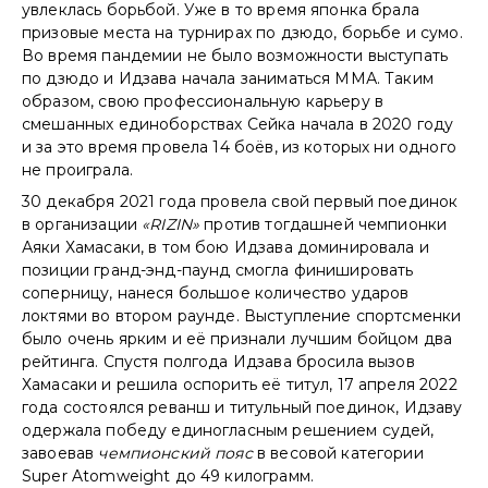
увлеклась борьбой. Уже в то время японка брала
призовые места на турнирах по дзюдо, борьбе и сумо.
Во время пандемии не было возможности выступать
по дзюдо и Идзава начала заниматься ММА. Таким
образом, свою профессиональную карьеру в
смешанных единоборствах Сейка начала в 2020 году
и за это время провела 14 боёв, из которых ни одного
не проиграла.
30 декабря 2021 года провела свой первый поединок
в организации
«RIZIN»
против тогдашней чемпионки
Аяки Хамасаки, в том бою Идзава доминировала и
позиции гранд-энд-паунд смогла финишировать
соперницу, нанеся большое количество ударов
локтями во втором раунде. Выступление спортсменки
было очень ярким и её признали лучшим бойцом два
рейтинга. Спустя полгода Идзава бросила вызов
Хамасаки и решила оспорить её титул, 17 апреля 2022
года состоялся реванш и титульный поединок, Идзаву
одержала победу единогласным решением судей,
завоевав
чемпионский пояс
в весовой категории
Super Atomweight до 49 килограмм.