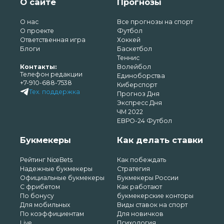
О сайте
Прогнозы
О нас
Все прогнозы на спорт
О проекте
Футбол
Ответственная игра
Хоккей
Блоги
Баскетбол
Теннис
Контакты:
Волейбол
Телефон редакции
Единоборства
+7-910-688-7538
Киберспорт
Тех. поддержка
Прогноз Дня
Экспресс Дня
ЧМ 2022
ЕВРО-24 Футбол
Букмекеры
Как делать ставки
Рейтинг NiceBets
Как побеждать
Надежные букмекеры
Стратегия
Официальные букмекеры
Букмекеры России
С фрибетом
Как работают
По бонусу
букмекерские конторы
Для мобильных
Виды ставок на спорт
По коэффициентам
Для новичков
Live
Психология