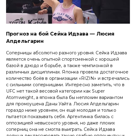
Прогноз на бой Сейка Идзава — Люсия
Апдельгарин
Соперницы абсолютно разного уровня. Сейка Идзава
является очень опытной спортсменкой с хорошей
базой в дзюдо и борьбе, а также чемпионкой в
различных дисциплинах. Японка провела достаточное
количество боёв в организации «RIZIN» и встречались
с сильными соперницами. Интересно заметить, что в
UFC нет такой весовой категории как Super
Atomweight, а японка была бы неплохим вариантом
для промоушена Даны Уайта. Люсия Апдельгарин
гораздо ниже уровнем, он ещё молодая и только
пытается показывать себя. Аргентинка билась с
оппозицией невысокого уровня, но даже плохих
соперниц она не смогла выиграть. Сейка Идзава
должна деклассировать такую слабую оппонентку и