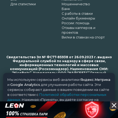
Для статистики
Мошенничество
Банк
С работы в ставки
Онлайн букмекеры
России: помощь
Отзывы капперов и
проектов
Вилки в ставках на спорт
Свидетельство Эл № ФС77-85938 от 26.09.2023 г. выдано
Федеральной службой по надзору в сфере связи,
информационных технологий и массовых
коммуникаций (Роскомнадзор). Наименование СМИ:
“NiceBets”. Учредитель: ООО “НАЙСБЕТС” Главный
редактор: Харьков Н.Н. Почта редакции: support@nice-
Мы используем сервисы веб-аналитики
Яндекс.Метрика
bets.ru
и
Google Analytics
для улучшения работы сайта. Эти
сервисы собирают данные о вашем поведении на сайте
в соответствии с
Политикой обработки персональных
© 2018-2024 NiceBets. 18+
данных
. Нажимая «Принять», вы даёте согласие на
обработку ваших данных этими сервисами.
Принять
Отклонить