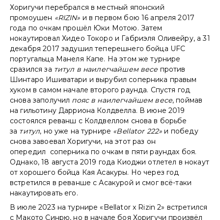
Хоригучи перебрался в местный японский
промоушен
«RIZIN»
и в первом бою 16 апреля 2017
года по очкам прошёл Юки Мотою. Затем
нокаутировал Хидео Токоро и Габриэля Оливейру, а 31
декабря 2017 задушил теперешнего бойца UFC
португальца Манеля Капе. На этом же турнире
сразился за
титул в наилегчайшем весе
против
Шинтаро Ишиватари и вырубил соперника правым
хуком в самом начале второго раунда. Спустя год
снова заполучил
пояс в наилегчайшем весе
, поймав
на гильотину Дарриона Колдвелла. В июне 2019
состоялся реванш с Колдвеллом снова в борьбе
за
титул
, но уже на турнире
«Bellator 222»
и победу
снова завоевал Хоригучи, на этот раз он
опередил соперника по очкам в пяти раундах боя.
Однако, 18 августа 2019 года Киоджи отлетел в нокаут
от хорошего бойца Кая Асакуры. Но через год
встретился в реванше с Асакурой и смог всё-таки
накаутировать его.
В июле 2023 на турнире «Bellator x Rizin 2» встретился
с Макото Синрю, но в начале боя Хоригучи произвёл