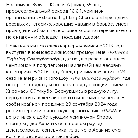
Нказимуло Зулу — Южная Африка, 35 лет,
профессиональный рекорд 16-6-1, чемпион
организации «Extreme Fighting Championship» в двух
весовых категориях, хорошие навыки в борьбе, умеет
проводить сабмишны, в стойке хорошо перемещается
по октагону и обладает тяжёлым ударом.
Практически всю свою карьеру начиная с 2013 года
выступал в южноафриканском промоушене
«Extreme
Fighting Championship»
, где по два раза становился
чемпионом в полулёгкой и наилегчайшем весовых
категориях. В 2016 году боец принимал участие в 24
сезоне американского шоу
«The Ultimate Fighter
», где
потерпел неудачу и попался на удушающий приём от
Хиромасы Ойгикубо. Вернувшись в родную лигу,
вернул пояса в легчайшем и наилегчайшем весах. В
своём крайнем поединке 29 сентября 2024 года
решил перейти в японскую организацию
«RIZIN»
и
встретился с действующим чемпионом Shooto
японцем Джо Араи и уже в первом раунде
деклассировал соперника, из-за чего Араи не смог
встать и рефери остановил бой.