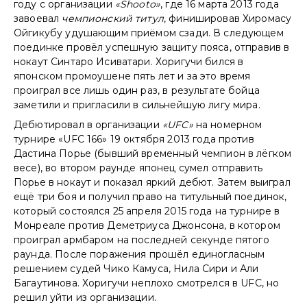
году с организации
«Shooto»
, где 16 марта 2013 года
завоевал
чемпионский титул
, финишировав Хиромасу
Ойгикубу удушающим приёмом сзади. В следующем
поединке провёл успешную защиту пояса, отправив в
нокаут Синтаро Исиватари. Хоригучи бился в
японском промоушене пять лет и за это время
проиграл все лишь один раз, в результате бойца
заметили и пригласили в сильнейшую лигу мира.
Дебютировал в организации
«UFC»
на номерном
турнире «UFC 166» 19 октября 2013 года против
Дастина Порье (бывший временный чемпион в лёгком
весе), во втором раунде японец сумел отправить
Порье в нокаут и показал яркий дебют. Затем выиграл
ещё три боя и получил право на титульный поединок,
который состоялся 25 апреля 2015 года на турнире в
Монреале против Деметриуса Джонсона, в котором
проиграл армбаром на последней секунде пятого
раунда. После поражения прошёл единогласным
решением судей Чико Камуса, Нила Сири и Али
Багаутинова. Хоригучи неплохо смотрелся в UFC, но
решил уйти из организации.