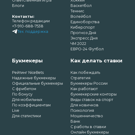
Ответственная игра
Хоккей
Блоги
Баскетбол
Теннис
Контакты:
Волейбол
Телефон редакции
Единоборства
+7-910-688-7538
Киберспорт
Тех. поддержка
Прогноз Дня
Экспресс Дня
ЧМ 2022
ЕВРО-24 Футбол
Букмекеры
Как делать ставки
Рейтинг NiceBets
Как побеждать
Надежные букмекеры
Стратегия
Официальные букмекеры
Букмекеры России
С фрибетом
Как работают
По бонусу
букмекерские конторы
Для мобильных
Виды ставок на спорт
По коэффициентам
Для новичков
Live
Психология
Для статистики
Мошенничество
Банк
С работы в ставки
Онлайн букмекеры