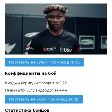
Поставить на Зулу / Промокод NICE
Коэффициенты на бой
Киоджи Хоригучи фаворит за 1.22
Нказимуло Зулу андердог за 4.44
Поставить на бой / Промокод NICE
Статистика бойцов