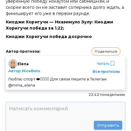
уверенную победу нокаутом или сабмишнэм, и
скорее всего он не заставит соперника долго ждать, а
финиширует его уже в первом раунде.
Киоджи Хоригучи — Нказимуло Зулу: Киоджи
Хоригучи победа за 1.22;
Киоджи Хоригучи победа досрочно
Поделиться
Автор прогноза
:
Читать
Elena
Автор NiceBets
Все прогнозы
Люблю спорт ❤️🏃‍♀️🚴‍♀️ Для связи пишите в Телегам:
@mma_elena
22:42 понедельник
Отправить