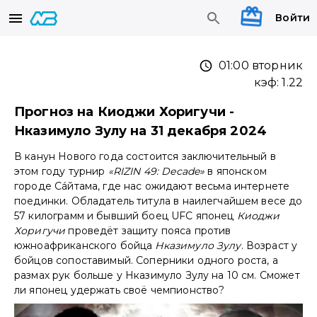
Войти
01:00 вторник
кэф:
1.22
Прогноз на Киоджи Хоригучи -
Нказимуло Зулу на 31 декабря 2024
В канун Нового года состоится заключительный в
этом году турнир
«RIZIN 49: Decade»
в японском
городе Сáйтама, где нас ожидают весьма интернете
поединки. Обладатель титула в наилегчайшем весе до
57 килограмм и бывший боец UFC японец
Киоджи
Хоригучи
проведёт защиту пояса против
южноафриканского бойца
Нказимуло Зулу
. Возраст у
бойцов сопоставимый. Соперники одного роста, а
размах рук больше у Нказимуло Зулу на 10 см. Сможет
ли японец удержать своё чемпионство?