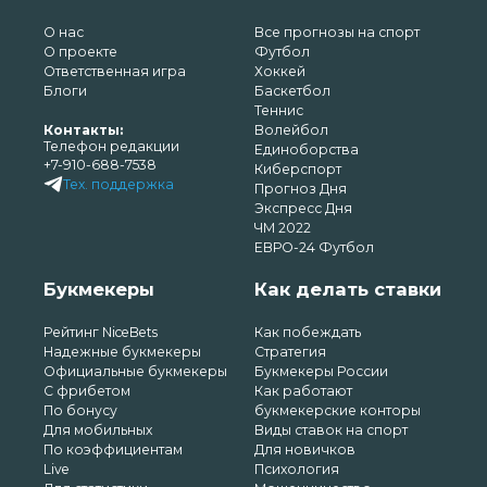
О нас
Все прогнозы на спорт
О проекте
Футбол
Ответственная игра
Хоккей
Блоги
Баскетбол
Теннис
Контакты:
Волейбол
Телефон редакции
Единоборства
+7-910-688-7538
Киберспорт
Тех. поддержка
Прогноз Дня
Экспресс Дня
ЧМ 2022
ЕВРО-24 Футбол
Букмекеры
Как делать ставки
Рейтинг NiceBets
Как побеждать
Надежные букмекеры
Стратегия
Официальные букмекеры
Букмекеры России
С фрибетом
Как работают
По бонусу
букмекерские конторы
Для мобильных
Виды ставок на спорт
По коэффициентам
Для новичков
Live
Психология