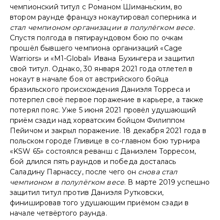
чемпионский титул с Романом Шиманьским, во
втором раунде француз нокаутировал соперника и
стал чемпионом организации в полулёгком весе
.
Спустя полгода в пятираундовом бою по очкам
прошёл бывшего чемпиона организаций «Cage
Warriors» и «M1-Global» Ивана Бухингера и защитил
свой титул. Однако, 30 января 2021 года отлетел в
нокаут в начале боя от австрийского бойца
бразильского происхождения Даниэля Торреса и
потерпел своё первое поражение в карьере, а также
потерял пояс. Уже 5 июня 2021 провёл удушающий
приём сзади над хорватским бойцом Филиппом
Пейичом и закрыл поражение. 18 декабря 2021 года в
польском городе Гливице в со-главном бою турнира
«KSW 65» состоялся реванш с Даниэлем Торресом,
бой длился пять раундов и победа досталась
Саладину Парнассу, после чего он
снова стал
чемпионом в полулёгком весе
. В марте 2019 успешно
защитил титул против Даниэля Рутковски,
финишировав того удушающим приёмом сзади в
начале четвёртого раунда.