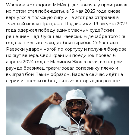
Warriors» «Hexagone MMA» ( где поначалу проигрывал,
но потом стал побеждать), а 13 мая 2023 года снова
вернулся в польскую лигу и на этот раз отправил в
тяжёлый нокаут Грацьяна Шадзиньски. 19 августа 2023
года одержал победу единогласным судейским
решением над Лукашем Раевски. В декабре того же
года на первых секундах боя вырубил Себастьяна
Раевски ударом ногой по корпусу и получил бонус за
нокаут вечера. Свой крайний поединок провёл 6
апреля 2024 года с Марином Жюлковски, во втором
раунде бразилец травмировал сопернику плечо и
выиграл бой. Таким образом, Варела сейчас идёт на
серии из шести побед, пять из которых досрочные.