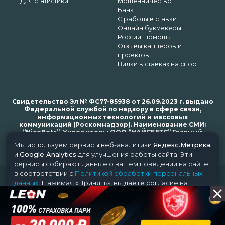
Для статистики
Мошенничество
Банк
С работы в ставки
Онлайн букмекеры
России: помощь
Отзывы капперов и
проектов
Вилки в ставках на спорт
Свидетельство Эл № ФС77-85938 от 26.09.2023 г. выдано
Федеральной службой по надзору в сфере связи,
информационных технологий и массовых
коммуникаций (Роскомнадзор). Наименование СМИ:
“NiceBets”. Учредитель: ООО “НАЙСБЕТС” Главный
редактор: Харьков Н.Н. Почта редакции: support@nice-
Мы используем сервисы веб-аналитики
Яндекс.Метрика
bets.ru
и
Google Analytics
для улучшения работы сайта. Эти
сервисы собирают данные о вашем поведении на сайте
в соответствии с
Политикой обработки персональных
© 2018-2024 NiceBets. 18+
данных
. Нажимая «Принять», вы даёте согласие на
обработку ваших данных этими сервисами.
Принять
Отклонить