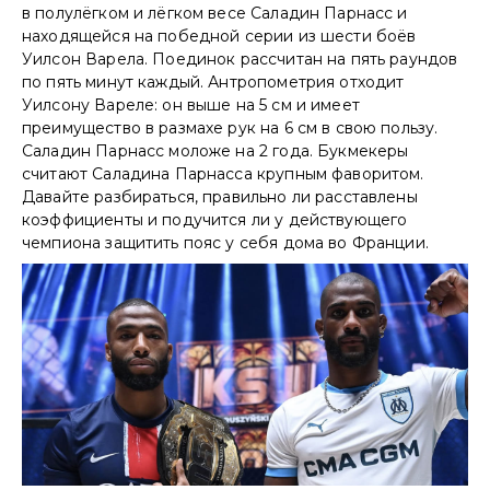
в полулёгком и лёгком весе Саладин Парнасс и
находящейся на победной серии из шести боёв
Уилсон Варела. Поединок рассчитан на пять раундов
по пять минут каждый. Антропометрия отходит
Уилсону Вареле: он выше на 5 см и имеет
преимущество в размахе рук на 6 см в свою пользу.
Саладин Парнасс моложе на 2 года. Букмекеры
считают Саладина Парнасса крупным фаворитом.
Давайте разбираться, правильно ли расставлены
коэффициенты и подучится ли у действующего
чемпиона защитить пояс у себя дома во Франции.