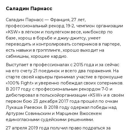
Саладин Парнасс
Саладин Парнасс — Франция, 27 лет,
профессиональный рекорд 19-2, чемпион организации
«KSW» в лёгком и полулёгком весе, кикбоксёр по
базе, хорош в борьбе и джиу-джитсу, умеет
переводить и контролировать соперников в партере,
есть навыки в грэпплинге, хорошо выходит на
сабмишны, хорошее кардио.
Выступает в профессионалах с 2015 года и за сейчас
на его счету 21 поединок и всего два поражения. На
старте своей карьеры принимал участие в промоушне
«100% Fight» и уверенно побеждал своих соперников.
В 2017 году с профессиональным рекордом 7-0 и
дебютировал в польскойорганизации «KSW» и в своём
первом бою 23 декабря 2017 года прошёл по очкам
Лукаша Раевски. В 2018 году одержал победы над
Артурэм Совиньским и Марцинэм Вжосекем
единогласными судейскими решениями.
27 апреля 2019 года получил право подраться за