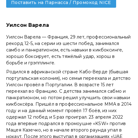
Поставить на Парнасса / Промокод NICE
Уилсон Варела
Уилсон Варела — Франция, 29 лет, профессиональный
рекорд 12-5, на серии из шести побед, занимался
самбо и панкратионом, есть навыки в кикбоксинге,
хорошо боксирует, есть тяжёлый удар, хорош в
борьбе и грэпплинге.
Родился в африканской стране Кабо-Верде (бывшая
португальская колония), но семья переехала и детство
Уилсон провёл в Португалии. В возрасте 15 лет
переехал во Францию. С детства занимался сабмо и
панкратионом, но потом решил улучшить свои навыки
кикбоксёра. Пришёл в профессиональное ММА в 2014
году и на данный момент провёл 17 боёв, из них
одержал 12 побед и 5 раз проиграл. 23 апреля 2022
года впервые подрался в промоушне «KSW» против
Мацея Казечко, но в начале второго раунда упал в
нокаут. После этого выступал в организациях «UAE