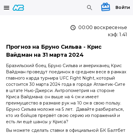
Войти
00:00 воскресенье
кэф:
1.41
Прогноз на Бруно Сильва - Крис
Вайдман на 31 марта 2024
Бразильский боец Бруно Сильва и американец Крис
Вайдман проведут поединок в среднем весе в рамках
главного карда турнира UFC Fight Night, который
состоится 30 марта 2024 года в городе Атлантик-Сите
в штате Нью-Джерси. Антропометрия на стороне
Криса Вайдмана: он выше на 4 см и имеет
преимущество в размахе рук на 10 см в свою пользу.
Бруно Сильва моложе на 5 лет. Давайте разбираться,
кто из бойцов прервёт свою серию из поражений и
есть ли ещё шансы у Криса?
Вы можете сделать ставки в официальной БК Балтбет