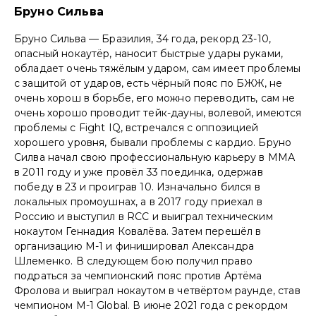
Бруно Сильва
Бруно Сильва — Бразилия, 34 года, рекорд 23-10,
опасный нокаутёр, наносит быстрые удары руками,
обладает очень тяжёлым ударом, сам имеет проблемы
с защитой от ударов, есть чёрный пояс по БЖЖ, не
очень хорош в борьбе, его можно переводить, сам не
очень хорошо проводит тейк-дауны, волевой, имеются
проблемы с Fight IQ, встречался с оппозицией
хорошего уровня, бывали проблемы с кардио. Бруно
Силва начал свою профессиональную карьеру в ММА
в 2011 году и уже провёл 33 поединка, одержав
победу в 23 и проиграв 10. Изначально бился в
локальных промоушнах, а в 2017 году приехал в
Россию и выступил в RCC и выиграл техническим
нокаутом Геннадия Ковалёва. Затем перешёл в
организацию М-1 и финишировал Александра
Шлеменко. В следующем бою получил право
подраться за чемпионский пояс против Артёма
Фролова и выиграл нокаутом в четвёртом раунде, став
чемпионом M-1 Global. В июне 2021 года с рекордом