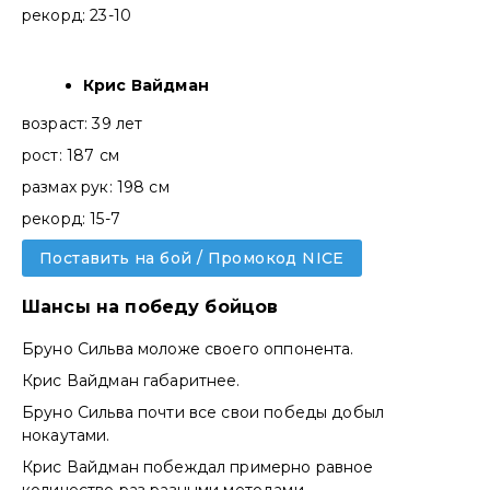
рекорд: 23-10
Крис Вайдман
возраст: 39 лет
рост: 187 см
размах рук: 198 см
рекорд: 15-7
Поставить на бой / Промокод NICE
Шансы на победу бойцов
Бруно Сильва моложе своего оппонента.
Крис Вайдман габаритнее.
Бруно Сильва почти все свои победы добыл
нокаутами.
Крис Вайдман побеждал примерно равное
количество раз разными методами.