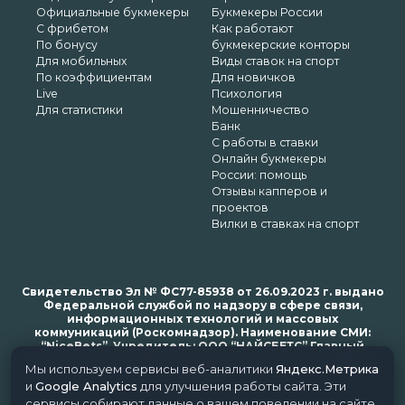
Официальные букмекеры
Букмекеры России
С фрибетом
Как работают
По бонусу
букмекерские конторы
Для мобильных
Виды ставок на спорт
По коэффициентам
Для новичков
Live
Психология
Для статистики
Мошенничество
Банк
С работы в ставки
Онлайн букмекеры
России: помощь
Отзывы капперов и
проектов
Вилки в ставках на спорт
Свидетельство Эл № ФС77-85938 от 26.09.2023 г. выдано
Федеральной службой по надзору в сфере связи,
информационных технологий и массовых
коммуникаций (Роскомнадзор). Наименование СМИ:
“NiceBets”. Учредитель: ООО “НАЙСБЕТС” Главный
редактор: Харьков Н.Н. Почта редакции: support@nice-
Мы используем сервисы веб-аналитики
Яндекс.Метрика
bets.ru
и
Google Analytics
для улучшения работы сайта. Эти
сервисы собирают данные о вашем поведении на сайте