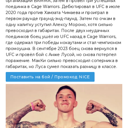
организации BAMMA, затем в провёл три успешных
поединка в Cage Warriors. Дебютировал в UFC в июле
2020 года против Хамзата Чимаева и проиграл в
первом раунде граунд-энд-паунд. Затем по очкам в
одну калитку уступил Алексу Мороно, хотя сильно
превосходил в габаритах. После двух неудачных
поединков боец ушёл из UFC назад в Cage Warriors,
где одержал три победы нокаутами и стал чемпионом
промоушна. В сентябре 2023 боец снова вернулся в
UFC и провёл бой с Анже Лусой, но снова потерпел
поражение. МакКи сильно превосходил соперника в
габаритах, но Луса сумел показать разницу в классе.
Поставить на бой / Промокод NICE