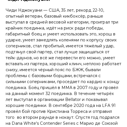
Чиди Нджокуани — США, 35 лет, рекорд 22-10,
опытный ветеран, базовый кикбоксёр, раньше
выступал в средней весовой категории, проиграл три
крайних поединка, идёт на риск ради победы,
габаритный боец и умеет использовать это, хорош в
ударке, умеет замедлять коленями по корпусу своих
соперников, стал пробитый, имеется тяжёлый удар,
подтянул свой партер, стал лучше защищаться от
тейк-даунов, но всё же перевести его можно, умеет
вставать из партера, хороший клинч, неплохо работает
снизу, имеется чёрный пояс по БЖЖ, бывали
проблемы с базовыми борцами, встречался с
сильными соперниками, проседает по кардио к концу
поединка. Боёц пришёл в ММА в 2007 году и провёл
на данный момент 32 поединка. В течение четырёх
лет выступал в организации Bellator и показывал
хорошие поединки. В сентябре 2020 года на LFA 91
провёл бой против Кристиана Торреса и отправил
того во втором раунде в нокаут. Спустя год подрался
на Dana White's Contender Series с Марио де Союзой