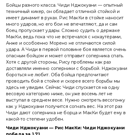
Бойцы разного класса. Чиди Нджокуани — опытный
техничный кикер, он обладает отличной стойкой и
имеет динамит в руках. Рис МакКи в стойке наносит
много ударов, но его бои не впечатляют, да и сам
боец пропускает удары. Сложно судить о держаке
МакКи, ведь пока что не встречался с нокаутёрами,
Анже и особоенно Морено не отличаются силой
удара. А Чиди в первой половине боя является очень
опасным бойцом и может отправит соперника спать.
Хотя с другой стороны, Рису проблемы как раз
доставляли именно соперники с борьбой. Нджокуани
бороться не любит. Оба бойца предпочитают
проводить бой в стойке и скорее всего борьбы мы
здесь не увидим. Сейчас Чиди спускается на одну
весовую категорию ниже, он уже восемь лет не
выступал в среднем весе. Нужно смотреть весогонку
как у Нджокуани получится согнать вес. На этот раз
Чиди дают соперника не борца и МакКи будет ему в
какой-то степени удобен.
Чиди Нджокуани — Рис МакКи: Чиди Нджокуани
победа за 1.71