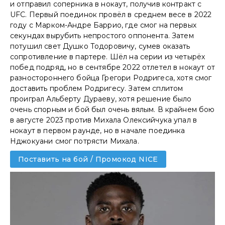
и отправил соперника в нокаут, получив контракт с
UFC. Первый поединок провёл в среднем весе в 2022
году с Марком-Андре Баррио, где смог на первых
секундах вырубить непростого оппонента. Затем
потушил свет Душко Тодоровичу, сумев оказать
сопротивление в партере. Шёл на серии из четырёх
побед подряд, но в сентябре 2022 отлетел в нокаут от
разностороннего бойца Грегори Родригеса, хотя смог
доставить проблем Родригесу. Затем сплитом
проиграл Альберту Дураеву, хотя решение было
очень спорным и бой был очень вялым. В крайнем бою
в августе 2023 против Михала Олексийчука упал в
нокаут в первом раунде, но в начале поединка
Нджокуани смог потрясти Михала.
Поставить на бой / Промокод NICE