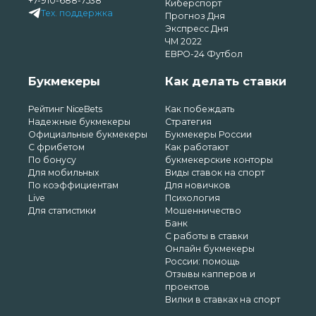
+7-910-688-7538
Киберспорт
Тех. поддержка
Прогноз Дня
Экспресс Дня
ЧМ 2022
ЕВРО-24 Футбол
Букмекеры
Как делать ставки
Рейтинг NiceBets
Как побеждать
Надежные букмекеры
Стратегия
Официальные букмекеры
Букмекеры России
С фрибетом
Как работают
По бонусу
букмекерские конторы
Для мобильных
Виды ставок на спорт
По коэффициентам
Для новичков
Live
Психология
Для статистики
Мошенничество
Банк
С работы в ставки
Онлайн букмекеры
России: помощь
Отзывы капперов и
проектов
Вилки в ставках на спорт