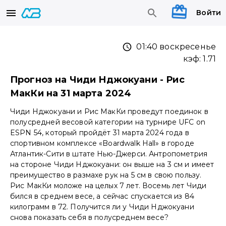
Войти
01:40 воскресенье
кэф:
1.71
Прогноз на Чиди Нджокуани - Рис
МакКи на 31 марта 2024
Чиди Нджокуани и Рис МакКи проведут поединок в
полусредней весовой категории на турнире UFC on
ESPN 54, который пройдёт 31 марта 2024 года в
спортивном комплексе «Boardwalk Hall» в городе
Атлантик-Сити в штате Нью-Джерси. Антропометрия
на стороне Чиди Нджокуани: он выше на 3 см и имеет
преимущество в размахе рук на 5 см в свою пользу.
Рис МакКи моложе на целых 7 лет. Восемь лет Чиди
бился в среднем весе, а сейчас спускается из 84
килограмм в 72. Получится ли у Чиди Нджокуани
снова показать себя в полусреднем весе?