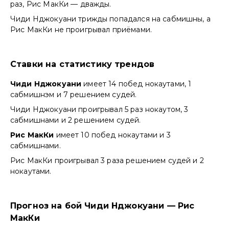
раз, Рис МакКи — дважды.
Чиди Нджокуани трижды попадался на сабмишны, а
Рис МакКи не проигрывал приёмами.
Ставки на статистику трендов
Чиди Нджокуани
имеет 14 побед нокаутами, 1
сабмишнэм и 7 решением судей.
Чиди Нджокуани проигрывал 5 раз нокаутом, 3
сабмишнами и 2 решением судей.
Рис МакКи
имеет 10 побед нокаутами и 3
сабмишнами.
Рис МакКи проигрывал 3 раза решением судей и 2
нокаутами.
Прогноз на бой Чиди Нджокуани — Рис
МакКи