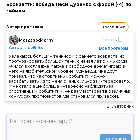
Бронзетти: победа Леси Цуренко с форой (-4) по
геймам
Поделиться
Автор прогноза
:
Читать
igor23podgornyi
Автор NiceBets
Все прогнозы
Увлекаюсь большим теннисом с раннего возраста, но
прогнозировать большой теннис начал лет с 14-15 когда
учился в колледже, также в свободное время играю в
него на любительском уровне. Однажды, мне друг
показал, что на спортивных событиях можно
зарабатывать и это меня очень сильно заинтересовало.
Мне стало еще больше интересно наблюдать за
спортивными событиями, не раз участвовал в различных
конкурсах прогнозистов где становился призером.
21:54 вторник
Отправить