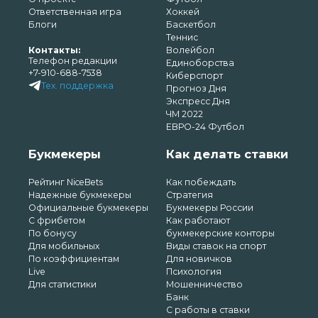
Ответственная игра
Хоккей
Блоги
Баскетбол
Теннис
Контакты:
Волейбол
Телефон редакции
Единоборства
+7-910-688-7538
Киберспорт
Тех. поддержка
Прогноз Дня
Экспресс Дня
ЧМ 2022
ЕВРО-24 Футбол
Букмекеры
Как делать ставки
Рейтинг NiceBets
Как побеждать
Надежные букмекеры
Стратегия
Официальные букмекеры
Букмекеры России
С фрибетом
Как работают
По бонусу
букмекерские конторы
Для мобильных
Виды ставок на спорт
По коэффициентам
Для новичков
Live
Психология
Для статистики
Мошенничество
Банк
С работы в ставки