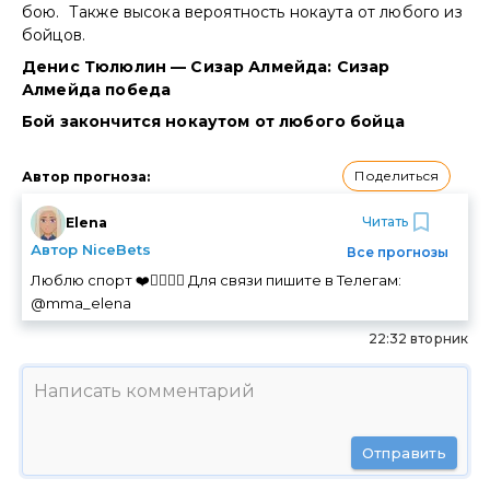
бою. Также высока вероятность нокаута от любого из
бойцов.
Денис Тюлюлин — Сизар Алмейда: Сизар
Алмейда победа
Бой закончится нокаутом от любого бойца
Поделиться
Автор прогноза
:
Читать
Elena
Автор NiceBets
Все прогнозы
Люблю спорт ❤️🏃‍♀️🚴‍♀️ Для связи пишите в Телегам:
@mma_elena
22:32 вторник
Отправить