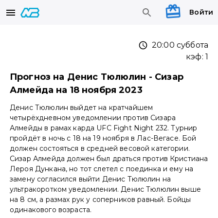
Войти
20:00 суббота
кэф:
1
Прогноз на Денис Тюлюлин - Сизар
Алмейда на 18 ноября 2023
Денис Тюлюлин выйдет на кратчайшем
четырёхдневном уведомлении против Сизара
Алмейды в рамах карда UFC Fight Night 232. Турнир
пройдёт в ночь с 18 на 19 ноября в Лас-Вегасе. Бой
должен состояться в средней весовой категории.
Сизар Алмейда должен был драться против Кристиана
Лероя Дункана, но тот слетел с поединка и ему на
замену согласился выйти Денис Тюлюлин на
ультракоротком уведомлении. Денис Тюлюлин выше
на 8 см, а размах рук у соперников равный. Бойцы
одинакового возраста.