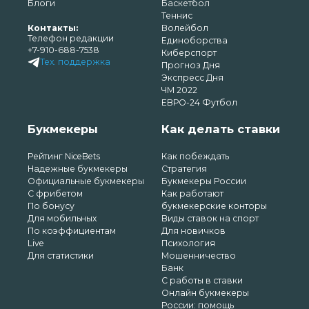
Блоги
Баскетбол
Теннис
Контакты:
Волейбол
Телефон редакции
Единоборства
+7-910-688-7538
Киберспорт
Тех. поддержка
Прогноз Дня
Экспресс Дня
ЧМ 2022
ЕВРО-24 Футбол
Букмекеры
Как делать ставки
Рейтинг NiceBets
Как побеждать
Надежные букмекеры
Стратегия
Официальные букмекеры
Букмекеры России
С фрибетом
Как работают
По бонусу
букмекерские конторы
Для мобильных
Виды ставок на спорт
По коэффициентам
Для новичков
Live
Психология
Для статистики
Мошенничество
Банк
С работы в ставки
Онлайн букмекеры
России: помощь