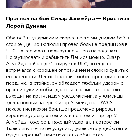
Прогноз на бой Сизар Алмейда — Кристиан
Лерой Дункан
Оба бойца ударники и скорее всего мы увидим бой в
стойке. Денис Тюлюлин провёл больше поединков в
UFC, но карьера в промоушне у него не задалась.
Нокаутировать и сабмитить Дениса можно. Сизар
Алмейда сейчас дебютирует в UFC, он ещё не
встречался с хорошей оппозицией и сложно судить о
его крепости. Денис Тюлюлин любит проводить свои
поединки в стойке, он обладает тяжёлым ударом с
правой руки и любит драться в разменах. Тюлюлин
выходит на кратчайшем уведомлении, а у Алмейды
здесь полный лагерь. Сизар Алмейда на DWCS
показал неплохой бой, где продемонстрировал
хорошую ударную технику и неплохой партер. У
Алмейды тоже есть тяжелый удар, а в партере он
Тюлюлину точно не уступит. Думаю, что у дебютанта
будет хороший шанс показать себя в этом