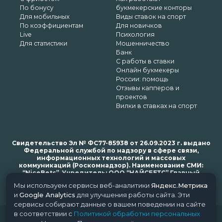
По бонусу
букмекерские конторы
Для мобильных
Виды ставок на спорт
По коэффициентам
Для новичков
Live
Психология
Для статистики
Мошенничество
Банк
С работы в ставки
Онлайн букмекеры
России: помощь
Отзывы капперов и
проектов
Вилки в ставках на спорт
Свидетельство Эл № ФС77-85938 от 26.09.2023 г. выдано
Федеральной службой по надзору в сфере связи,
информационных технологий и массовых
коммуникаций (Роскомнадзор). Наименование СМИ:
“NiceBets”. Учредитель: ООО “НАЙСБЕТС” Главный
редактор: Харьков Н.Н. Почта редакции: support@nice-
Мы используем сервисы веб-аналитики
Яндекс.Метрика
bets.ru
и
Google Analytics
для улучшения работы сайта. Эти
сервисы собирают данные о вашем поведении на сайте
в соответствии с
Политикой обработки персональных
© 2018-2024 NiceBets. 18+