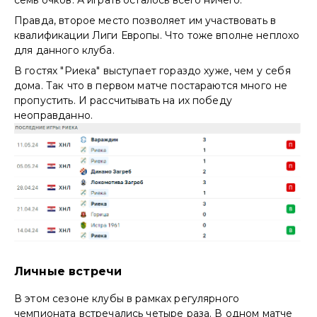
семь очков. А играть осталось всего ничего.
Правда, второе место позволяет им участвовать в
квалификации Лиги Европы. Что тоже вполне неплохо
для данного клуба.
В гостях "Риека" выступает гораздо хуже, чем у себя
дома. Так что в первом матче постараются много не
пропустить. И рассчитывать на их победу
неоправданно.
Личные встречи
В этом сезоне клубы в рамках регулярного
чемпионата встречались четыре раза. В одном матче