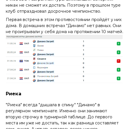
никак не сможет их достать. Поэтому в прошлом туре
клуб отпраздновал досрочное чемпионство.
Первая встреча в этом противостоянии пройдёт у них
дома. В домашних встречах "Динамо" нет равных. Они
не проигрывали у себя дома на протяжении 10 матчей.
Риека
"Риека" всегда "дышала в спину" "Динамо" в
регулярном чемпионате. Именно они занимают
вторую строчку в турнирной таблице. До первого
места им уже не достать, так как разница составляет