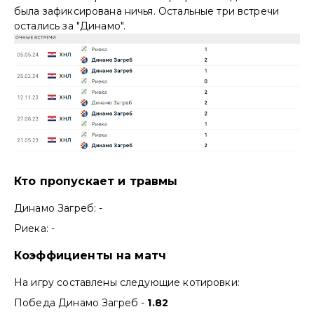
была зафиксирована ничья. Остальные три встречи
остались за "Динамо".
Кто пропускает и травмы
Динамо Загреб: -
Риека: -
Коэффициенты на матч
На игру составлены следующие котировки:
Победа Динамо Загреб -
1.82