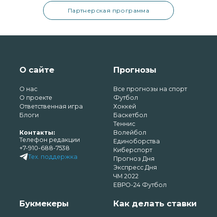
Партнерская программа
О сайте
Прогнозы
О нас
Все прогнозы на спорт
О проекте
Футбол
Ответственная игра
Хоккей
Блоги
Баскетбол
Теннис
Контакты:
Волейбол
Телефон редакции
Единоборства
+7-910-688-7538
Киберспорт
Тех. поддержка
Прогноз Дня
Экспресс Дня
ЧМ 2022
ЕВРО-24 Футбол
Букмекеры
Как делать ставки