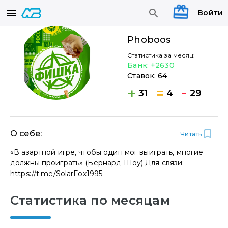
Войти
Phoboos
Статистика за месяц:
Банк:
+2630
Ставок:
64
-
+
=
31
4
29
О себе:
Читать
«В азартной игре, чтобы один мог выиграть, многие
должны проиграть» (Бернард Шоу) Для связи:
https://t.me/SolarFox1995
Статистика по месяцам