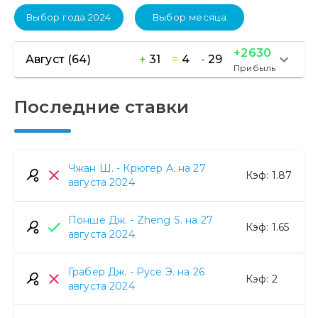
Выбор года 2024
Выбор месяца
+2630
Август
(
64
)
+
31
=
4
-
29
Прибыль
Последние ставки
Чжан Ш. - Крюгер А. на 27
Кэф:
1.87
августа 2024
Понше Дж. - Zheng S. на 27
Кэф:
1.65
августа 2024
Грабер Дж. - Русе Э. на 26
Кэф:
2
августа 2024