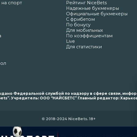
 на спорт
Рейтинг NiceBets
Надежные букмекеры
Официальные букмекеры
С фрибетом
По бонусу
Для мобильных
а
По коэффициентам
Live
Для статистики
бол
. выдано Федеральной службой по надзору в сфере связи, инф
ets”. Учредитель: ООО “НАЙСБЕТС” Главный редактор: Харьков 
© 2018-2024 NiceBets. 18+