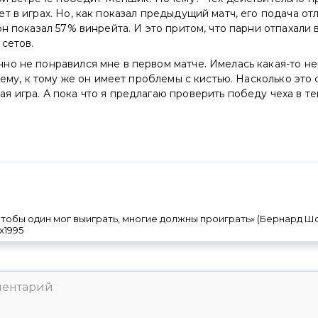
т в играх. Но, как показал предыдущий матч, его подача от
он показал 57% винрейта. И это притом, что парни отпахали 
сетов.
о не понравился мне в первом матче. Имелась какая-то не
всему, к тому же он имеет проблемы с кистью. Насколько это
 игра. А пока что я предлагаю проверить победу чеха в те
 чтобы один мог выиграть, многие должны проиграть» (Бернард Шо
ox1995