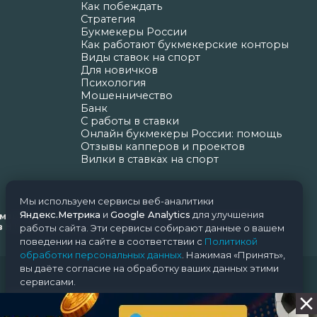
Как побеждать
Стратегия
Букмекеры России
Как работают букмекерские конторы
Виды ставок на спорт
Для новичков
Психология
Мошенничество
Банк
С работы в ставки
Онлайн букмекеры России: помощь
Отзывы капперов и проектов
Вилки в ставках на спорт
Мы используем сервисы веб-аналитики
Яндекс.Метрика
и
Google Analytics
для улучшения
ормационных технологий и массовых коммуникаций
Н.Н. Почта редакции: support@nice-bets.ru
работы сайта. Эти сервисы собирают данные о вашем
поведении на сайте в соответствии с
Политикой
обработки персональных данных
. Нажимая «Принять»,
вы даёте согласие на обработку ваших данных этими
сервисами.
Принять
Отклонить