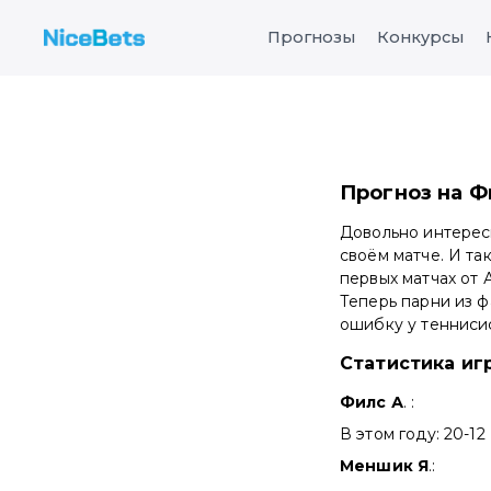
Прогнозы
Конкурсы
Прогноз на Фи
Довольно интересн
своём матче. И та
первых матчах от 
Теперь парни из ф
ошибку у теннисис
Статистика иг
Филс А
. :
В этом году: 20-12
Меншик Я
.: