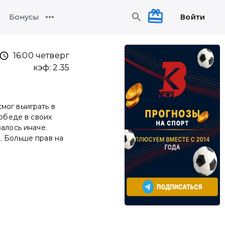
Войти
Бонусы
16:00 четверг
кэф:
2.35
мог выиграть в
победе в своих
алось иначе.
. Больше прав на