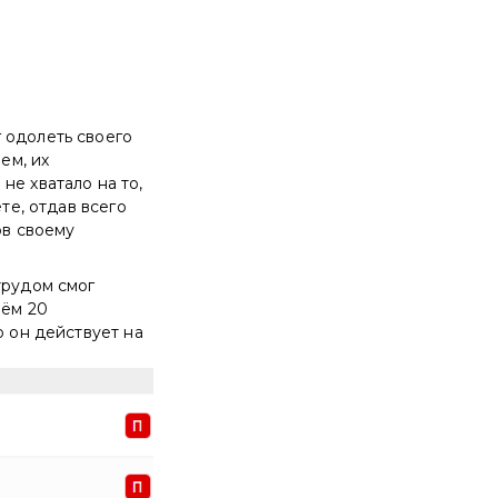
 одолеть своего
чем, их
не хватало на то,
те, отдав всего
ов своему
трудом смог
нём 20
о он действует на