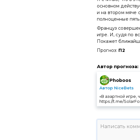
основном действуе
и на втором мяче 
полноценные пять 
Француз совершенн
игре. И, судя по 
Покажет ближайшая
Прогноз:
П2
Автор прогноза
:
Phoboos
Автор NiceBets
«В азартной игре,
https://t.me/SolarF