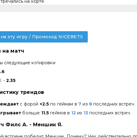
тречались на корте.
 на эту игру / Промокод NICEBETS
 на матч
ны следующие котировки
1.6
. -
2.35
тистику трендов
беждает
с форой
+2.5
по геймам в
7
из
8
последних встреч.
игрывает
больше
11.5
геймов в
12
из
13
последних встреч.
ч Филс А. - Меншик Я.
этой встрече победит Меншик. Почему? Чех действительно 