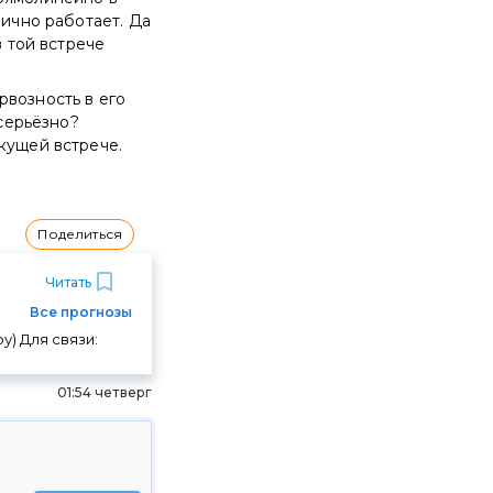
лично работает. Да
в той встрече
рвозность в его
 серьёзно?
кущей встрече.
Поделиться
Читать
Все прогнозы
у) Для связи:
01:54 четверг