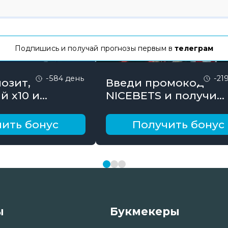
Подпишись и получай прогнозы первым в
телеграм
-584 день
-21
озит,
Введи промокод
й х10 и
NICEBETS и получи
онус до 10000
26000₽ поэтапно
ить бонус
Получить бонус
ы
Букмекеры