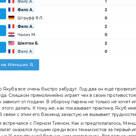
 на Меншик Я.
ро Якуба все очень быстро забудут. Год-два он ещё провисит
уда. Слишком прямолинейно играет чех в своих противосто
 зависит от подачи. В оборону парень не только не хочет иг
 этого делать. К тому же, как показывает практика, Якуб им
В связи с этим его бэкхенд зачастую не вызывает трудносте
е встречался с Лерном Тиеном. Как и предполагалось, Мен
зультат оказался лучшим среди всех теннисистов за первый и
 на 16 розыгрышей больше, чем американец. Вот только исх