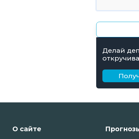
Делай деп
откручива
получай б
рублей
Получ
О сайте
Прогноз