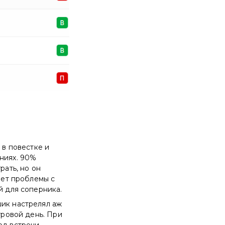
 в повестке и
яниях. 90%
рать, но он
еет проблемы с
й для соперника.
шик настрелял аж
гровой день. При
од встречи