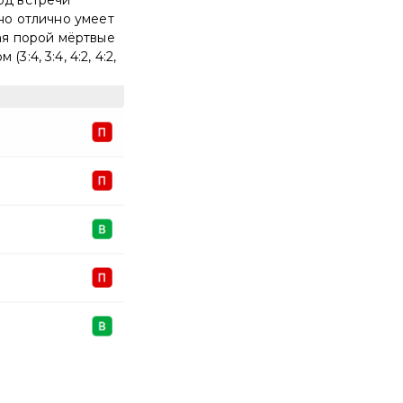
 но отлично умеет
вая порой мёртвые
:4, 3:4, 4:2, 4:2,