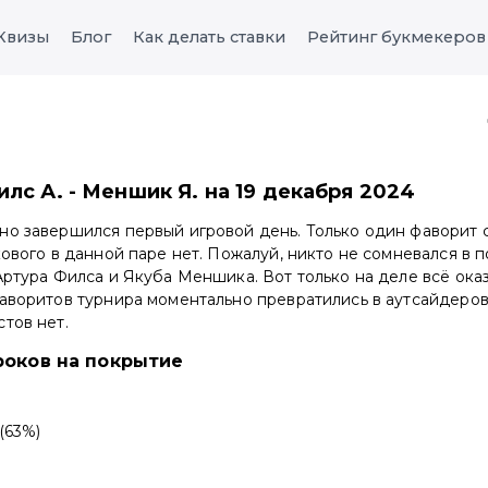
Квизы
Блог
Как делать ставки
Рейтинг букмекеров
лс А. - Меншик Я. на 19 декабря 2024
о завершился первый игровой день. Только один фаворит с
кового в данной паре нет. Пожалуй, никто не сомневался в 
Артура Филса и Якуба Меншика. Вот только на деле всё оказ
аворитов турнира моментально превратились в аутсайдеров
тов нет.
роков на покрытие
 (63%)