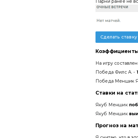
Парни ранее не вс
Сделать ставку
Коэффициенты
На игру составле
Победа Филс А. -
Победа Меншик Я
Ставки на ста
Якуб Меншик
по
Якуб Меншик
вы
Прогноз на мат
Я считаю, что в 