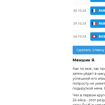
Сделать ставку
Меншик Я.
Как по мне, так п
затем уйдёт в ник
успешной его игры
попросту не умеет
подкруткой мяча. 
Чех в первом круг
24 эйса - этот ре
этом Якуб выиграл