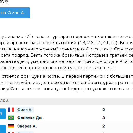
(67%)
 на Филс А.
финалист Итогового турнира в первом матче так и не смог
ни провели на корте пять партий (4:3, 2:6, 1:4, 4:1, 1:4). Впро
льше напомнило женский теннис: как Филса, так и Фонсека 
 сета подряд. Взять того же бразильца, который в третьем се
своей подачи, умудрился в четвёртой при этом отдать 9 очк
 последней партии он повторил успех третьего сета.
мотрелся француз на корте. В первой партии он с большим 
ём парни рубились до последнего в тай-брейке, разыграв в 
ли у Филса нет желания тут победить, но уж как-то вальяжн