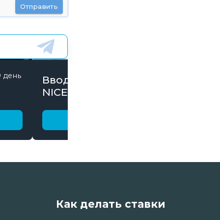
Отправить
9 день
844 дней
Вводи Промокод
NICE15000 и забирай
бонусы
Получить бонус
Как делать ставки