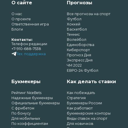
О сайте
Прогнозы
О нас
Все прогнозы на спорт
О проекте
Футбол
Ответственная игра
Хоккей
Блоги
Баскетбол
Теннис
Контакты:
Волейбол
Телефон редакции
Единоборства
+7-910-688-7538
Киберспорт
Тех. поддержка
Прогноз Дня
Экспресс Дня
ЧМ 2022
ЕВРО-24 Футбол
Букмекеры
Как делать ставки
Рейтинг NiceBets
Как побеждать
Надежные букмекеры
Стратегия
Официальные букмекеры
Букмекеры России
С фрибетом
Как работают
По бонусу
букмекерские конторы
Для мобильных
Виды ставок на спорт
По коэффициентам
Для новичков