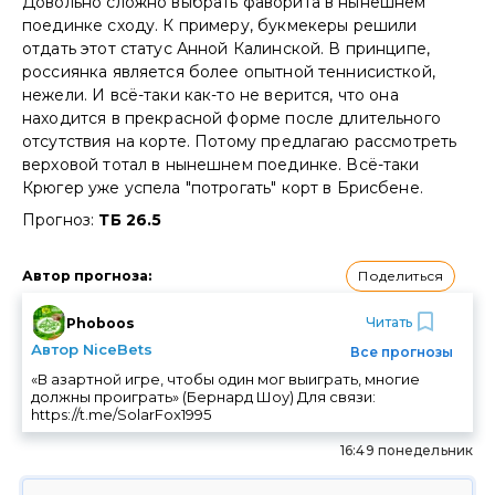
Довольно сложно выбрать фаворита в нынешнем
поединке сходу. К примеру, букмекеры решили
отдать этот статус Анной Калинской. В принципе,
россиянка является более опытной теннисисткой,
нежели. И всё-таки как-то не верится, что она
находится в прекрасной форме после длительного
отсутствия на корте. Потому предлагаю рассмотреть
верховой тотал в нынешнем поединке. Всё-таки
Крюгер уже успела "потрогать" корт в Брисбене.
Прогноз:
ТБ 26.5
Поделиться
Автор прогноза
:
Читать
Phoboos
Автор NiceBets
Все прогнозы
«В азартной игре, чтобы один мог выиграть, многие
должны проиграть» (Бернард Шоу) Для связи:
https://t.me/SolarFox1995
16:49 понедельник