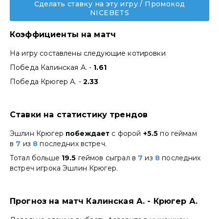
Сделать ставку на эту игру / Промокод
NICEBETS
Коэффициенты на матч
На игру составлены следующие котировки
Победа Калинская А. -
1.61
Победа Крюгер А. -
2.33
Ставки на статистику трендов
Эшлин Крюгер
побеждает
с форой
+5.5
по геймам
в
7
из
8
последних встреч.
Тотал больше
19.5
геймов сыграл в
7
из
8
последних
встреч игрока Эшлин Крюгер.
Прогноз на матч Калинская А. - Крюгер А.