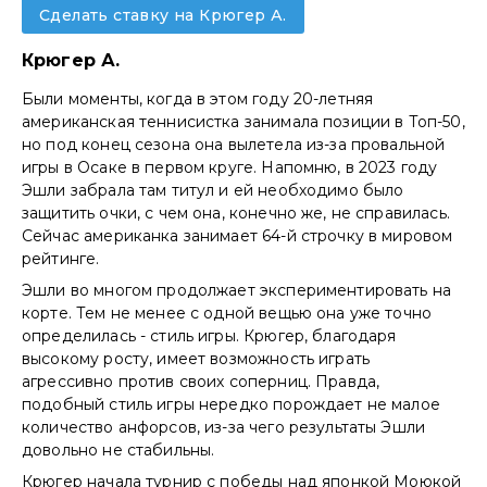
Сделать ставку на Крюгер А.
Крюгер А.
Были моменты, когда в этом году 20-летняя
американская теннисистка занимала позиции в Топ-50,
но под конец сезона она вылетела из-за провальной
игры в Осаке в первом круге. Напомню, в 2023 году
Эшли забрала там титул и ей необходимо было
защитить очки, с чем она, конечно же, не справилась.
Сейчас американка занимает 64-й строчку в мировом
рейтинге.
Эшли во многом продолжает экспериментировать на
корте. Тем не менее с одной вещью она уже точно
определилась - стиль игры. Крюгер, благодаря
высокому росту, имеет возможность играть
агрессивно против своих соперниц. Правда,
подобный стиль игры нередко порождает не малое
количество анфорсов, из-за чего результаты Эшли
довольно не стабильны.
Крюгер начала турнир с победы над японкой Моюкой