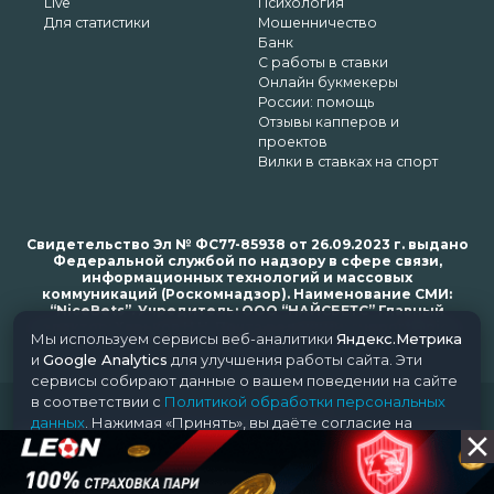
Live
Психология
Для статистики
Мошенничество
Банк
С работы в ставки
Онлайн букмекеры
России: помощь
Отзывы капперов и
проектов
Вилки в ставках на спорт
Свидетельство Эл № ФС77-85938 от 26.09.2023 г. выдано
Федеральной службой по надзору в сфере связи,
информационных технологий и массовых
коммуникаций (Роскомнадзор). Наименование СМИ:
“NiceBets”. Учредитель: ООО “НАЙСБЕТС” Главный
редактор: Харьков Н.Н. Почта редакции: support@nice-
Мы используем сервисы веб-аналитики
Яндекс.Метрика
bets.ru
и
Google Analytics
для улучшения работы сайта. Эти
сервисы собирают данные о вашем поведении на сайте
в соответствии с
Политикой обработки персональных
© 2018-2024 NiceBets. 18+
данных
. Нажимая «Принять», вы даёте согласие на
обработку ваших данных этими сервисами.