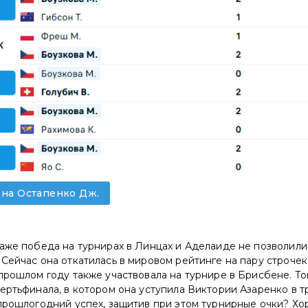
 на Остапенко Дж.
аже победа на турнирах в Линцах и Аделаиде не позволили
Сейчас она откатилась в мировом рейтинге на пару строчек, 
прошлом году также участвовала на турнире в Брисбене. То
ертьфинала, в котором она уступила Виктории Азаренко в т
 прошлогодний успех, защитив при этом турнирные очки? Хо