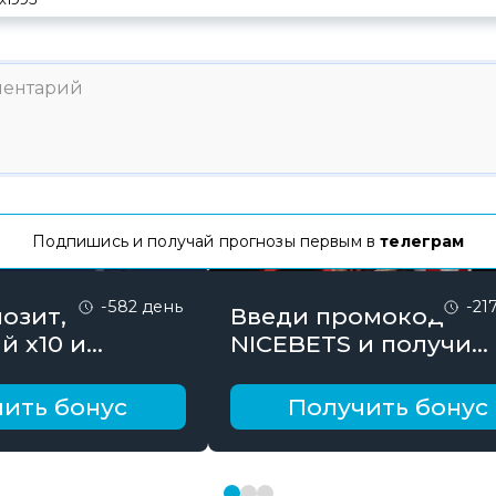
Подпишись и получай прогнозы первым в
телеграм
-582 день
-21
озит,
Введи промокод
й х10 и
NICEBETS и получи
онус до 10000
26000₽ поэтапно
ить бонус
Получить бонус