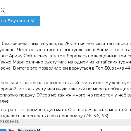
0%)
 на Боузкова М.
и без завоеванных титулов, но 26-летняя чешская теннисист
уровне. Чего только стоит её выступление в Вашингтоне в ав
але Арину Соболенку, а затем боролась полноценные три с
Также Мари отлично выступила на одном из китайских турни
зона. В итоге это позволило ей вернуться в Топ-50, заняв 44
чешка использовала универсальный стиль игры. Бузкова ум
ороной, используя ту или иную тактику по мере необходимо
еплохую подачу. Эйсов не так уж много, но при этом у неё 
мяче.
сыграть на турнире один матч. Она встречалась с местной Г
 удалось переиграть свою соперницу (7:6, 3:6, 6:3).