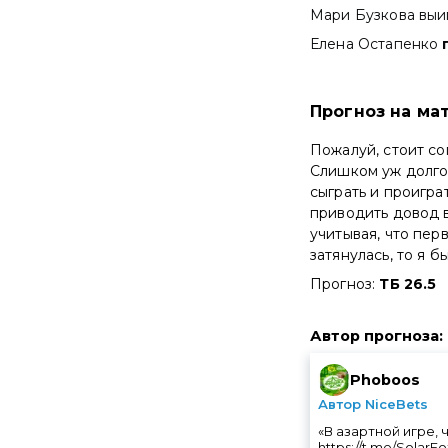
Мари Бузкова вы
Елена Остапенко
Прогноз на мат
Пожалуй, стоит со
Слишком уж долго 
сыграть и проигра
приводить довод в
учитывая, что пер
затянулась, то я 
Прогноз:
ТБ 26.5
Автор прогноза
:
Phoboos
Автор NiceBets
«В азартной игре,
https://t.me/SolarF