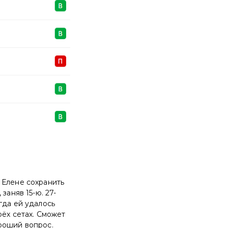
 Елене сохранить
заняв 15-ю. 27-
гда ей удалось
рёх сетах. Сможет
роший вопрос.