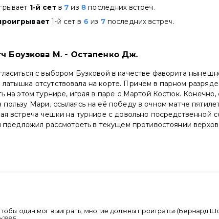
игрывает
1-й сет
в
7
из
8
последних встреч.
проигрывает
1-й сет в
6
из
7
последних встреч.
ч Боузкова М. - Остапенко Дж.
гласиться с выбором Бузковой в качестве фаворита нынешн
латышка отсутствовала на корте. Причём в парном разряде
ть на этом турнире, играя в паре с Мартой Костюк. Конечно,
 пользу Мари, ссылаясь на её победу в очном матче пятиле
вая встреча чешки на турнире с довольно посредственной 
бы предложил рассмотреть в текущем противостоянии верхов
 чтобы один мог выиграть, многие должны проиграть» (Бернард Шо
ox1995