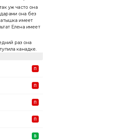
так уж часто она
ударами она без
 латышка имеет
льтат Елена имеет
едний раз она
ступила канадке.