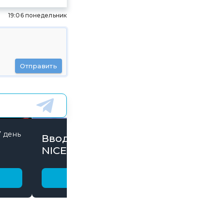
19:06 понедельник
Отправить
7 день
846 дней
Вводи Промокод
NICE15000 и забирай
бонусы
Получить бонус