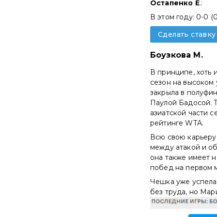
Остапенко Е
.:
В этом году: 0-0 (
Сделать ставку
Боузкова М.
В принципе, хоть 
сезон на высоком 
закрыла в полуфин
Паулой Бадосой. 
азиатской части се
рейтинге WTA.
Всю свою карьеру 
между атакой и об
она также имеет н
побед на первом 
Чешка уже успела 
без труда, но Мари