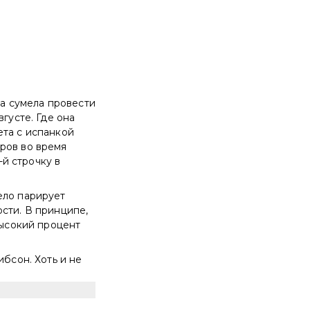
ка сумела провести
густе. Где она
ета с испанкой
ров во время
-й строчку в
ело парирует
сти. В принципе,
высокий процент
ибсон. Хоть и не