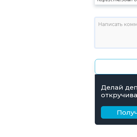
Делай деп
откручива
получай б
рублей
Получ