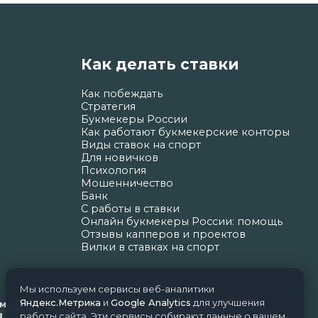
Как делать ставки
Как побеждать
Стратегия
Букмекеры России
Как работают букмекерские конторы
Виды ставок на спорт
Для новичков
Психология
Мошенничество
Банк
С работы в ставки
Онлайн букмекеры России: помощь
Отзывы капперов и проектов
Вилки в ставках на спорт
Мы используем сервисы веб-аналитики
Яндекс.Метрика
и
Google Analytics
для улучшения
ормационных технологий и массовых коммуникаций
Н.Н. Почта редакции: support@nice-bets.ru
работы сайта. Эти сервисы собирают данные о вашем