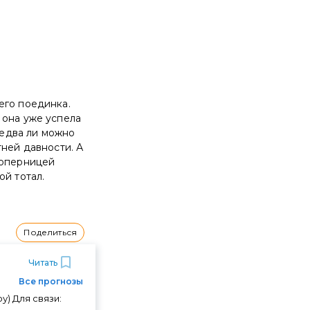
его поединка.
 она уже успела
 едва ли можно
тней давности. А
соперницей
ой тотал.
Поделиться
Читать
Все прогнозы
у) Для связи: