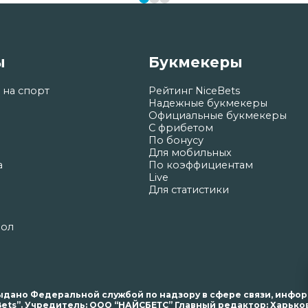
ы
Букмекеры
 на спорт
Рейтинг NiceBets
Надежные букмекеры
Официальные букмекеры
С фрибетом
По бонусу
Для мобильных
а
По коэффициентам
Live
Для статистики
бол
. выдано Федеральной службой по надзору в сфере связи, инф
ets”. Учредитель: ООО “НАЙСБЕТС” Главный редактор: Харьков 