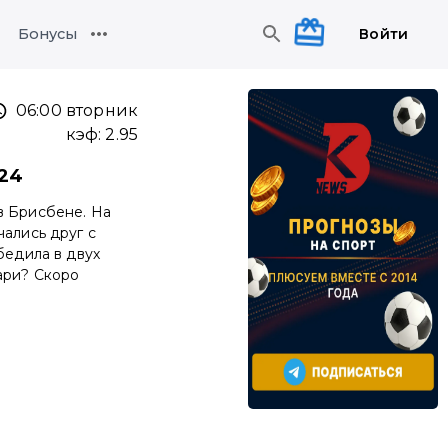
Войти
Бонусы
06:00 вторник
кэф:
2.95
024
в Брисбене. На
чались друг с
бедила в двух
ари? Скоро