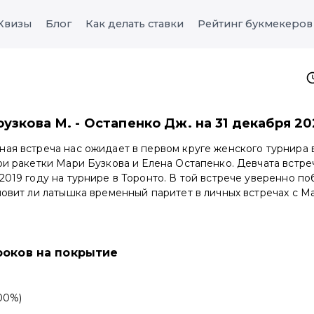
Квизы
Блог
Как делать ставки
Рейтинг букмекеров
оузкова М. - Остапенко Дж. на 31 декабря 2
ая встреча нас ожидает в первом круге женского турнира 
ои ракетки Мари Бузкова и Елена Остапенко. Девчата встре
2019 году на турнире в Торонто. В той встрече уверенно по
новит ли латышка временный паритет в личных встречах с М
роков на покрытие
100%)