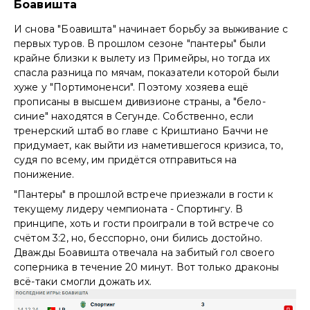
Боавишта
И снова "Боавишта" начинает борьбу за выживание с
первых туров. В прошлом сезоне "пантеры" были
крайне близки к вылету из Примейры, но тогда их
спасла разница по мячам, показатели которой были
хуже у "Портимоненси". Поэтому хозяева ещё
прописаны в высшем дивизионе страны, а "бело-
синие" находятся в Сегунде. Собственно, если
тренерский штаб во главе с Криштиано Баччи не
придумает, как выйти из наметившегося кризиса, то,
судя по всему, им придётся отправиться на
понижение.
"Пантеры" в прошлой встрече приезжали в гости к
текущему лидеру чемпионата - Спортингу. В
принципе, хоть и гости проиграли в той встрече со
счётом 3:2, но, бесспорно, они бились достойно.
Дважды Боавишта отвечала на забитый гол своего
соперника в течение 20 минут. Вот только драконы
всё-таки смогли дожать их.