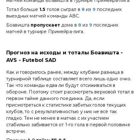
матчей команды Боавишта в турнире Примейра-лига.
Тотал больше
1.5
голов сыграл в
8
из
9
последних
выездных матчей команды АВС.
Боавишта
пропускает
дома в
8
из
9
последних
матчей в турнире Примейра-лига.
Прогноз на исходы и тоталы Боавишта -
AVS - Futebol SAD
Как и говорилось ранее, между клубами разница в
турнирной таблице составляет всего лишь одно очко.
Так что команды едва ли будут отсиживаться в
обороне. Поэтому стоит рассмотреть верховой тотал в
первом тайме данного поединка. Да, если
присмотреться к статистике забитых голов текущих
клубов, то с результативностью у них не всё так
гладко. Тем не менее в матчах с их участием
стабильно забивается от 1-го гола в первой половине
встречи.