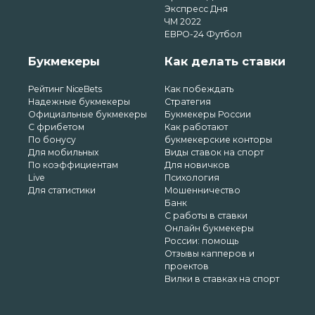
Экспресс Дня
ЧМ 2022
ЕВРО-24 Футбол
Букмекеры
Как делать ставки
Рейтинг NiceBets
Как побеждать
Надежные букмекеры
Стратегия
Официальные букмекеры
Букмекеры России
С фрибетом
Как работают
По бонусу
букмекерские конторы
Для мобильных
Виды ставок на спорт
По коэффициентам
Для новичков
Live
Психология
Для статистики
Мошенничество
Банк
С работы в ставки
Онлайн букмекеры
России: помощь
Отзывы капперов и
проектов
Вилки в ставках на спорт