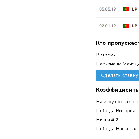
Кто пропускае
Витория: -
Насьональ: Мачеду
Сделать ставку
Коэффициенты
На игру составле
Победа Витория 
Ничья
4.2
Победа Насьонал