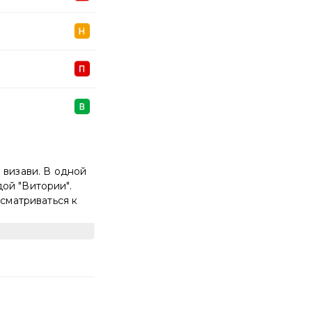
 визави. В одной
ой "Витории".
исматриваться к