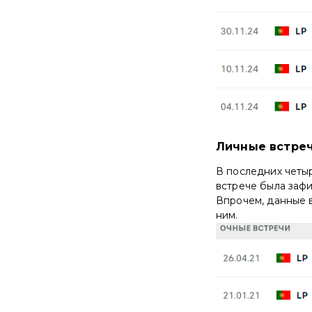
Личные встре
В последних четыр
встрече была зафи
Впрочем, данные в
ним.