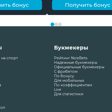
ить бонус
Получить бонус
ы
Букмекеры
 на спорт
Рейтинг NiceBets
Надежные букмекеры
Официальные букмекеры
С фрибетом
По бонусу
Для мобильных
а
По коэффициентам
Live
Для статистики
бол