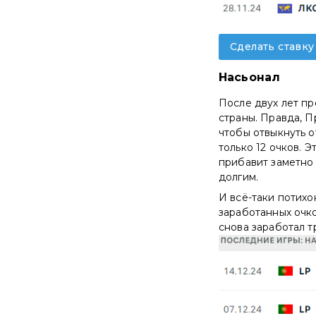
Сделать ставку
Насьонал
После двух лет пр
страны. Правда, П
чтобы отвыкнуть о
только 12 очков. 
прибавит заметно
долгим.
И всё-таки потихо
заработанных очко
снова заработал тр