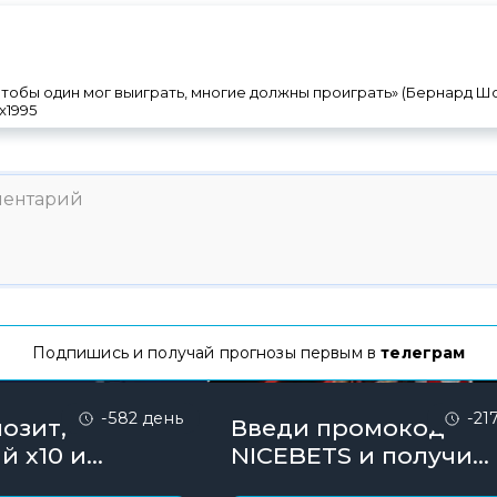
 чтобы один мог выиграть, многие должны проиграть» (Бернард Шо
ox1995
Подпишись и получай прогнозы первым в
телеграм
-582 день
-21
озит,
Введи промокод
й х10 и
NICEBETS и получи
онус до 10000
26000₽ поэтапно