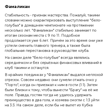
Фамаликан
Стабильность - признак мастерства. Пожалуй, такими
словами можно охарактеризовать выступление "бело-
голубых" в домашнем чемпионате на протяжении
несколько лет. "Фамаликан" стабильно занимает по
итогам сезонам места с 9 по 11. Подобное
продолжается уже 6 лет. Причём за это время они уже
успели сменить главного тренера, а также была
глобальная перестановка в руководстве клуба.
На самом деле "бело-голубые" всегда являлись
середнячком и без серьёзных финансовых вливаний в
клуб такими и останутся.
В крайних поединках у "Фамаликан" выдался неплохой
отрезок. Совсем недавно они сумели отжать очко у
"Порто", когда он приезжал к ним в гости (1:1). Затем
были близки к тому, чтобы вынести "Брагу" на её же
поле. Правда, гостям тогда не удалось удержать
преимущество в два гола, и хозяева смогли с 1:3 уйти
на 3:3. На самом деле, если бы не вылет из Кубка