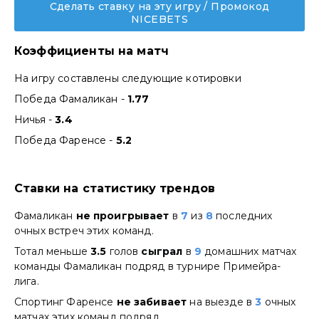
Сделать ставку на эту игру / Промокод
NICEBETS
Коэффициенты на матч
На игру составлены следующие котировки
Победа Фамаликан -
1.77
Ничья -
3.4
Победа Фаренсе -
5.2
Ставки на статистику трендов
Фамаликан
не проигрывает
в
7
из
8
последних
очных встреч этих команд.
Тотал меньше
3.5
голов
сыграл
в
9
домашних матчах
команды Фамаликан подряд в турнире Примейра-
лига.
Спортинг Фаренсе
не забивает
на выезде в
3
очных
матчах этих команд подряд.