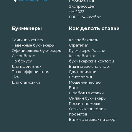
Прогноз Дня
Экспресс Дня
ЧМ 2022
ЕВРО-24 Футбол
Букмекеры
Как делать ставки
Рейтинг NiceBets
Как побеждать
Надежные букмекеры
Стратегия
Официальные букмекеры
Букмекеры России
С фрибетом
Как работают
По бонусу
букмекерские конторы
Для мобильных
Виды ставок на спорт
По коэффициентам
Для новичков
Live
Психология
Для статистики
Мошенничество
Банк
С работы в ставки
Онлайн букмекеры
России: помощь
Отзывы капперов и
проектов
Вилки в ставках на спорт