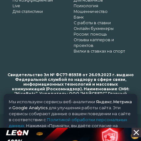
По коэффициентам
Для новичков
Live
Психология
Для статистики
Мошенничество
Банк
С работы в ставки
Онлайн букмекеры
России: помощь
Отзывы капперов и
проектов
Вилки в ставках на спорт
Свидетельство Эл № ФС77-85938 от 26.09.2023 г. выдано
Федеральной службой по надзору в сфере связи,
информационных технологий и массовых
коммуникаций (Роскомнадзор). Наименование СМИ:
“NiceBets”. Учредитель: ООО “НАЙСБЕТС” Главный
редактор: Харьков Н.Н. Почта редакции: support@nice-
Мы используем сервисы веб-аналитики
Яндекс.Метрика
bets.ru
и
Google Analytics
для улучшения работы сайта. Эти
сервисы собирают данные о вашем поведении на сайте
в соответствии с
Политикой обработки персональных
© 2018-2024 NiceBets. 18+
данных
. Нажимая «Принять», вы даёте согласие на
обработку ваших данных этими сервисами.