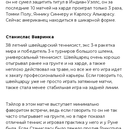
он не сумел защитить титул в Индиан-Уэллс, он за
последние 10 матчей на харде проиграл только 3 раза,
Томми Полу, Яннику Синнеру и Карлосу Алькарасу.
Сейчас американец находиться в шикарной форме.
Станислас Вавринка
38 летний швейцарский теннисист, экс 3-я ракетка
мира и победитель 3-х турниров большого шлема,
универсальный теннисист. Швейцарец очень хорошо
отыгрывал ранее на грунте и на харде, а также
неплохо действовал на траве, но все же его игра идет
к закату профессиональной карьеры. Если говорить то,
швейцарцу уже не просто играть затяжные матчи,
также стала менее стабильная игра на задней линии.
Тэйлор в этом матче выступает минимально
фаворитом встречи, ведь если говорить то он не так
часто отыгрывает на грунте, но в паре показал
отличный теннис и игровая практика у него и у Руне
была. Если Станисласу было тяжело против Грикспура,