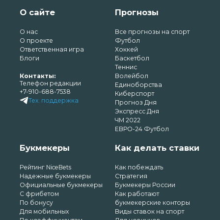
О сайте
Прогнозы
О нас
Все прогнозы на спорт
О проекте
Футбол
Ответственная игра
Хоккей
Блоги
Баскетбол
Теннис
Контакты:
Волейбол
Телефон редакции
Единоборства
+7-910-688-7538
Киберспорт
Тех. поддержка
Прогноз Дня
Экспресс Дня
ЧМ 2022
ЕВРО-24 Футбол
Букмекеры
Как делать ставки
Рейтинг NiceBets
Как побеждать
Надежные букмекеры
Стратегия
Официальные букмекеры
Букмекеры России
С фрибетом
Как работают
По бонусу
букмекерские конторы
Для мобильных
Виды ставок на спорт