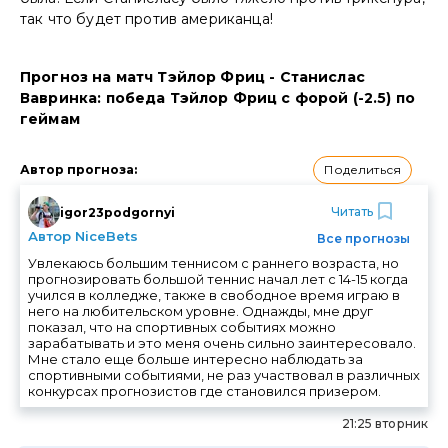
так что будет против американца!
Прогноз на матч Тэйлор Фриц - Станислас
Вавринка: победа Тэйлор Фриц с форой (-2.5) по
геймам
Поделиться
Автор прогноза
:
Читать
igor23podgornyi
Автор NiceBets
Все прогнозы
Увлекаюсь большим теннисом с раннего возраста, но
прогнозировать большой теннис начал лет с 14-15 когда
учился в колледже, также в свободное время играю в
него на любительском уровне. Однажды, мне друг
показал, что на спортивных событиях можно
зарабатывать и это меня очень сильно заинтересовало.
Мне стало еще больше интересно наблюдать за
спортивными событиями, не раз участвовал в различных
конкурсах прогнозистов где становился призером.
21:25 вторник