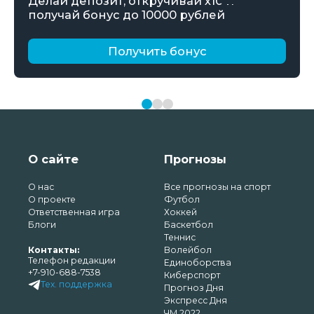
Делай депозит, откручивай х10 и
получай бонус до 10000 рублей
Получить бонус
О сайте
Прогнозы
О нас
Все прогнозы на спорт
О проекте
Футбол
Ответственная игра
Хоккей
Блоги
Баскетбол
Теннис
Контакты:
Волейбол
Телефон редакции
Единоборства
+7-910-688-7538
Киберспорт
Тех. поддержка
Прогноз Дня
Экспресс Дня
ЧМ 2022