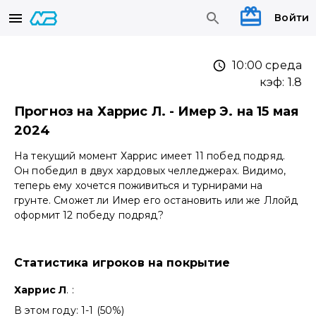
Войти
10:00 среда
кэф:
1.8
Прогноз на Харрис Л. - Имер Э. на 15 мая
2024
На текущий момент Харрис имеет 11 побед подряд.
Он победил в двух хардовых челледжерах. Видимо,
теперь ему хочется поживиться и турнирами на
грунте. Сможет ли Имер его остановить или же Ллойд
оформит 12 победу подряд?
Статистика игроков на покрытие
Харрис Л
. :
В этом году: 1-1 (50%)