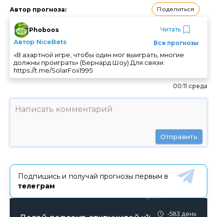
Поделиться
Автор прогноза
:
Читать
Phoboos
Автор NiceBets
Все прогнозы
«В азартной игре, чтобы один мог выиграть, многие
должны проиграть» (Бернард Шоу) Для связи:
https://t.me/SolarFox1995
00:11 среда
Отправить
Подпишись и получай прогнозы первым в
телеграм
-583 день