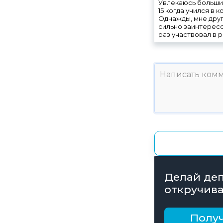
Увлекаюсь большим
15 когда учился в
Однажды, мне друг
сильно заинтерес
раз участвовал в 
Делай деп
откручива
получай б
рублей
Получ