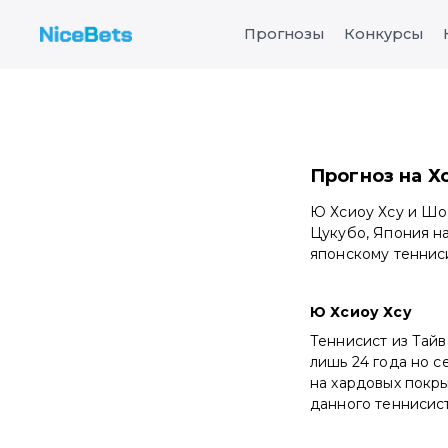
Прогнозы
Конкурсы
Прогноз на Х
Ю Хсиоу Хсу и Шо
Цукубо, Япония н
японскому теннис
Ю Хсиоу Хсу
Теннисист из Тайв
лишь 24 года но с
на хардовых покры
данного теннисист