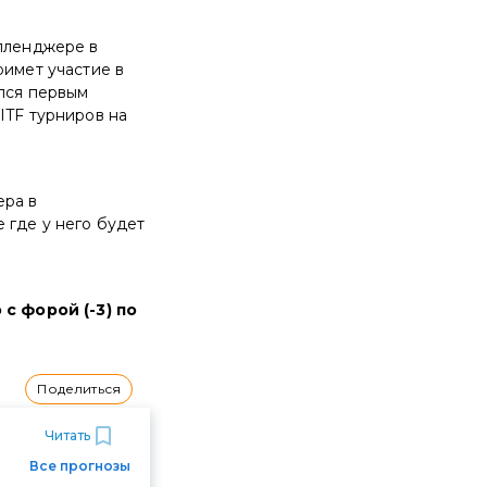
елленджере в
римет участие в
ялся первым
ITF турниров на
ера в
 где у него будет
с форой (-3) по
Поделиться
Читать
Все прогнозы