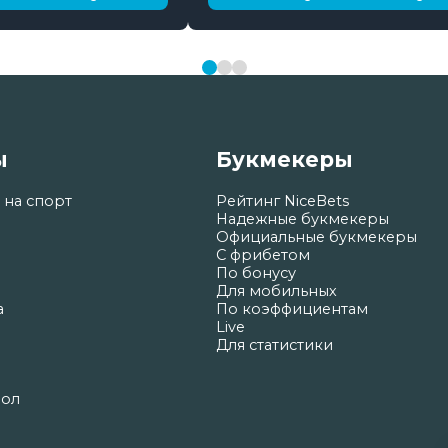
ы
Букмекеры
 на спорт
Рейтинг NiceBets
Надежные букмекеры
Официальные букмекеры
С фрибетом
По бонусу
Для мобильных
а
По коэффициентам
Live
Для статистики
бол