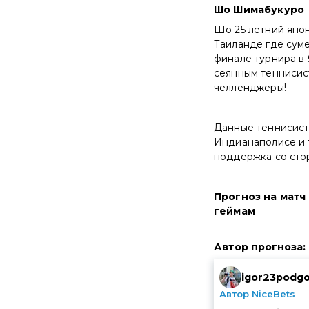
Шо Шимабукуро
Шо 25 летний япон
Таиланде где суме
финале турнира в 
сеянным теннисист
челленджеры!
Данные теннисист
Индианаполисе и т
поддержка со стор
Прогноз на матч
геймам
Автор прогноза
:
igor23podgo
Автор NiceBets