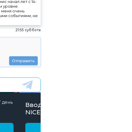
с начал лет с 14-
м уровне.
о меня очень
ыми событиями, не
21:55 суббота
Отправить
7 день
846 дней
Вводи Промокод
NICE15000 и забирай
бонусы
Получить бонус