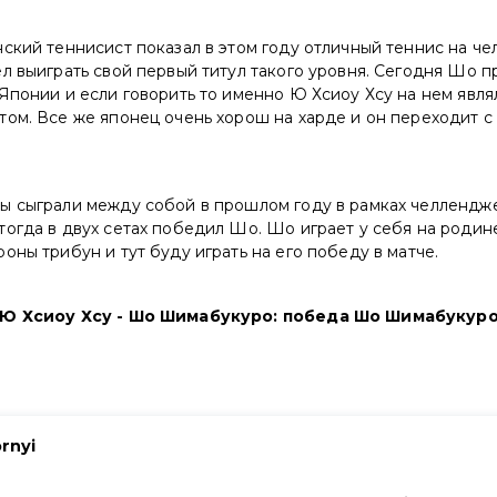
ский теннисист показал в этом году отличный теннис на ч
л выиграть свой первый титул такого уровня. Сегодня Шо п
Японии и если говорить то именно Ю Хсиоу Хсу на нем явл
ом. Все же японец очень хорош на харде и он переходит с 
ы сыграли между собой в прошлом году в рамках челлендж
огда в двух сетах победил Шо. Шо играет у себя на родине
оны трибун и тут буду играть на его победу в матче.
 Ю Хсиоу Хсу - Шо Шимабукуро: победа Шо Шимабукуро 
rnyi