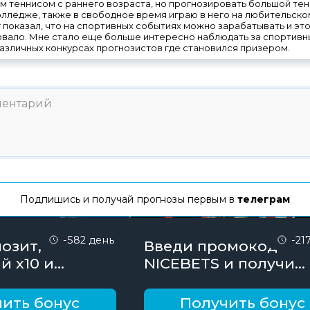
 теннисом с раннего возраста, но прогнозировать большой тенни
 колледже, также в свободное время играю в него на любительско
 показал, что на спортивных событиях можно зарабатывать и эт
овало. Мне стало еще больше интересно наблюдать за спортивн
различных конкурсах прогнозистов где становился призером.
Подпишись и получай прогнозы первым в
телеграм
-582 день
-21
озит,
Введи промокод
й х10 и
NICEBETS и получи
онус до 10000
26000₽ поэтапно
ить бонус
Получить бонус