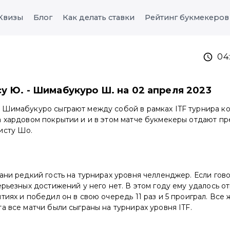
Квизы
Блог
Как делать ставки
Рейтинг букмекеров
04
су Ю. - Шимабукуро Ш. на 02 апреля 2023
 Шимабукуро сыграют между собой в рамках ITF турнира к
а хардовом покрытии и и в этом матче букмекеры отдают п
исту Шо.
ани редкий гость на турнирах уровня челленджер. Если гово
ерьезных достижений у него нет. В этом году ему удалось от
тиях и победил он в свою очередь 11 раз и 5 проиграл. Все 
а все матчи были сыграны на турнирах уровня ITF.