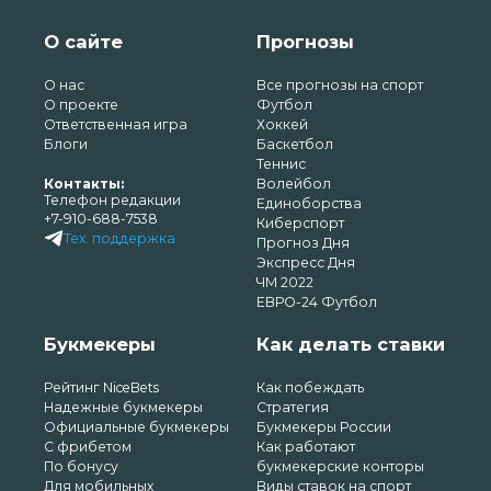
О сайте
Прогнозы
О нас
Все прогнозы на спорт
О проекте
Футбол
Ответственная игра
Хоккей
Блоги
Баскетбол
Теннис
Контакты:
Волейбол
Телефон редакции
Единоборства
+7-910-688-7538
Киберспорт
Тех. поддержка
Прогноз Дня
Экспресс Дня
ЧМ 2022
ЕВРО-24 Футбол
Букмекеры
Как делать ставки
Рейтинг NiceBets
Как побеждать
Надежные букмекеры
Стратегия
Официальные букмекеры
Букмекеры России
С фрибетом
Как работают
По бонусу
букмекерские конторы
Для мобильных
Виды ставок на спорт