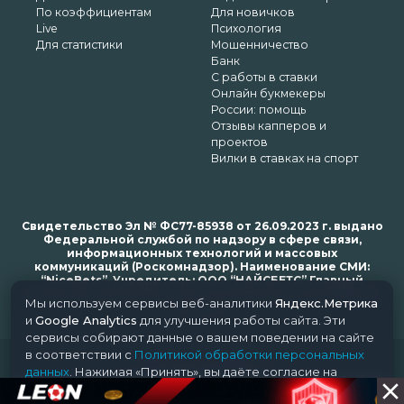
По коэффициентам
Для новичков
Live
Психология
Для статистики
Мошенничество
Банк
С работы в ставки
Онлайн букмекеры
России: помощь
Отзывы капперов и
проектов
Вилки в ставках на спорт
Свидетельство Эл № ФС77-85938 от 26.09.2023 г. выдано
Федеральной службой по надзору в сфере связи,
информационных технологий и массовых
коммуникаций (Роскомнадзор). Наименование СМИ:
“NiceBets”. Учредитель: ООО “НАЙСБЕТС” Главный
редактор: Харьков Н.Н. Почта редакции: support@nice-
Мы используем сервисы веб-аналитики
Яндекс.Метрика
bets.ru
и
Google Analytics
для улучшения работы сайта. Эти
сервисы собирают данные о вашем поведении на сайте
в соответствии с
Политикой обработки персональных
© 2018-2024 NiceBets. 18+
данных
. Нажимая «Принять», вы даёте согласие на
обработку ваших данных этими сервисами.