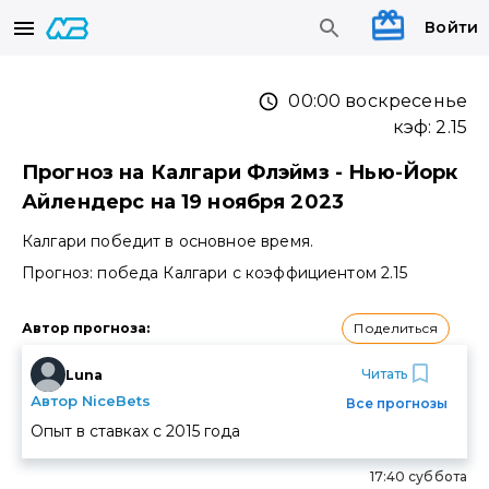
Войти
00:00 воскресенье
кэф:
2.15
Прогноз на Калгари Флэймз - Нью-Йорк
Айлендерс на 19 ноября 2023
Калгари победит в основное время.
Прогноз: победа Калгари с коэффициентом 2.15
Поделиться
Автор прогноза
:
Читать
Luna
Автор NiceBets
Все прогнозы
Опыт в ставках с
2015
года
17:40 суббота