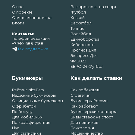
О нас
Все прогнозы на спорт
О проекте
Футбол
Ответственная игра
Хоккей
Блоги
Баскетбол
Теннис
Контакты:
Волейбол
Телефон редакции
Единоборства
+7-910-688-7538
Киберспорт
Тех. поддержка
Прогноз Дня
Экспресс Дня
ЧМ 2022
ЕВРО-24 Футбол
Букмекеры
Как делать ставки
Рейтинг NiceBets
Как побеждать
Надежные букмекеры
Стратегия
Официальные букмекеры
Букмекеры России
С фрибетом
Как работают
По бонусу
букмекерские конторы
Для мобильных
Виды ставок на спорт
По коэффициентам
Для новичков
Live
Психология
Для статистики
Мошенничество