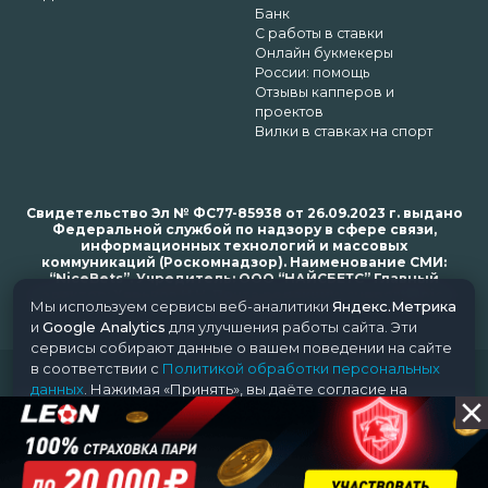
Банк
С работы в ставки
Онлайн букмекеры
России: помощь
Отзывы капперов и
проектов
Вилки в ставках на спорт
Свидетельство Эл № ФС77-85938 от 26.09.2023 г. выдано
Федеральной службой по надзору в сфере связи,
информационных технологий и массовых
коммуникаций (Роскомнадзор). Наименование СМИ:
“NiceBets”. Учредитель: ООО “НАЙСБЕТС” Главный
редактор: Харьков Н.Н. Почта редакции: support@nice-
Мы используем сервисы веб-аналитики
Яндекс.Метрика
bets.ru
и
Google Analytics
для улучшения работы сайта. Эти
сервисы собирают данные о вашем поведении на сайте
в соответствии с
Политикой обработки персональных
© 2018-2024 NiceBets. 18+
данных
. Нажимая «Принять», вы даёте согласие на
обработку ваших данных этими сервисами.
Принять
Отклонить