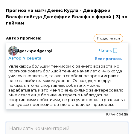
Прогноз на матч Денис Кудла - Джеффреи
Вольф: победа Джеффреи Вольфа с форой (-3) по
геймам
Поделиться
Автор прогноза
:
Читать
igor23podgornyi
Автор NiceBets
Все прогнозы
Увлекаюсь большим теннисом с раннего возраста, но
прогнозировать большой теннис начал лет с 14-15 когда
учился в колледже, также в свободное время играю в
него на любительском уровне. Однажды, мне друг
показал, что на спортивных событиях можно
зарабатывать и это меня очень сильно заинтересовало.
Мне стало еще больше интересно наблюдать за
спортивными событиями, не раз участвовал в различных
конкурсах прогнозистов где становился призером.
10:44 среда