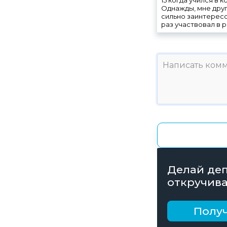
Однажды, мне друг
сильно заинтерес
раз участвовал в 
Делай деп
откручива
получай б
рублей
Получ