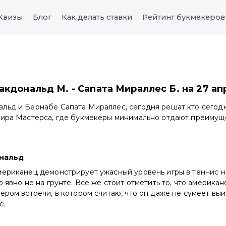
Квизы
Блог
Как делать ставки
Рейтинг букмекеров
акдональд М. - Сапата Мираллес Б. на 27 ап
льд и Бернабе Сапата Мираллес, сегодня решат кто сегод
нира Мастерса, где букмекеры минимально отдают преимущ
нальд
ериканец демонстрирует ужасный уровень игры в теннис на
о явно не на грунте. Все же стоит отметить то, что америка
ером встречи, в котором считаю, что он даже не сумеет выи
е.