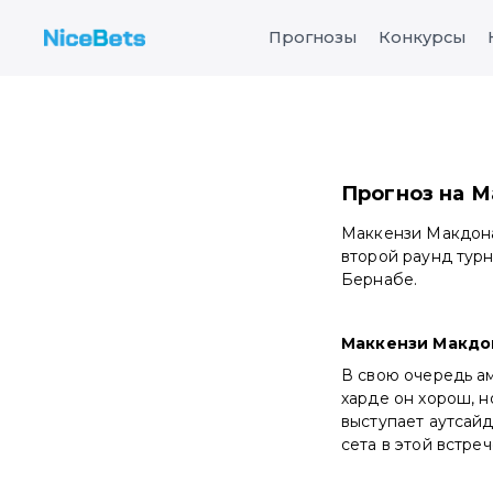
Прогнозы
Конкурсы
Прогноз на М
Маккензи Макдона
второй раунд тур
Бернабе.
Маккензи Макдо
В свою очередь ам
харде он хорош, н
выступает аутсайд
сета в этой встреч