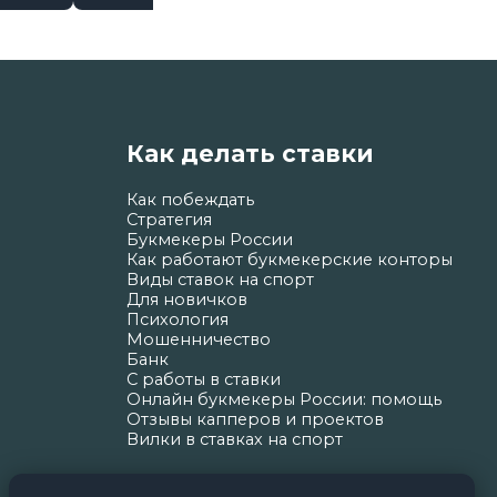
Как делать ставки
Как побеждать
Стратегия
Букмекеры России
Как работают букмекерские конторы
Виды ставок на спорт
Для новичков
Психология
Мошенничество
Банк
С работы в ставки
Онлайн букмекеры России: помощь
Отзывы капперов и проектов
Вилки в ставках на спорт