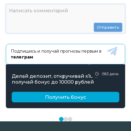
Отправить
Подпишись и получай прогнозы первым в
телеграм
-583 день
Делай депозит, откручивай х10 и
получай бонус до 10000 рублей
Получить бонус