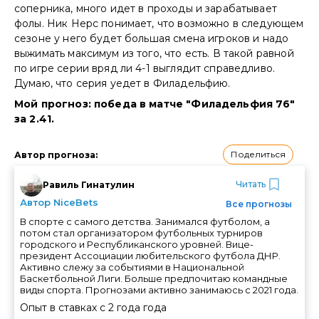
соперника, много идет в проходы и зарабатывает
фолы. Ник Нерс понимает, что возможно в следующем
сезоне у него будет большая смена игроков и надо
выжимать максимум из того, что есть. В такой равной
по игре серии вряд ли 4-1 выглядит справедливо.
Думаю, что серия уедет в Филадельфию.
Мой прогноз: победа в матче "Филадельфия 76"
за 2.41.
Поделиться
Автор прогноза
:
Читать
Равиль Гинатулин
Автор NiceBets
Все прогнозы
В спорте с самого детства. Занимался футболом, а
потом стал организатором футбольных турниров
городского и Республиканского уровней. Вице-
президент Ассоциации любительского футбола ДНР.
Активно слежу за событиями в Национальной
Баскетбольной Лиги. Больше предпочитаю командные
виды спорта. Прогнозами активно занимаюсь с 2021 года.
Опыт в ставках с
2 года
года