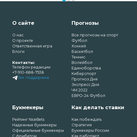
О сайте
Прогнозы
О нас
Все прогнозы на спорт
О проекте
Футбол
Ответственная игра
Хоккей
Блоги
Баскетбол
Теннис
Контакты:
Волейбол
Телефон редакции
Единоборства
+7-910-688-7538
Киберспорт
Тех. поддержка
Прогноз Дня
Экспресс Дня
ЧМ 2022
ЕВРО-24 Футбол
Букмекеры
Как делать ставки
Рейтинг NiceBets
Как побеждать
Надежные букмекеры
Стратегия
Официальные букмекеры
Букмекеры России
С фрибетом
Как работают