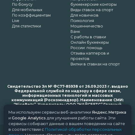
По бонусу
букмекерские конторы
Для мобильных
Виды ставок на спорт
По коэффициентам
Для новичков
Live
Психология
Для статистики
Мошенничество
Банк
С работы в ставки
Онлайн букмекеры
России: помощь
Отзывы капперов и
проектов
Вилки в ставках на спорт
Свидетельство Эл № ФС77-85938 от 26.09.2023 г. выдано
Федеральной службой по надзору в сфере связи,
информационных технологий и массовых
коммуникаций (Роскомнадзор). Наименование СМИ:
“NiceBets”. Учредитель: ООО “НАЙСБЕТС” Главный
редактор: Харьков Н.Н. Почта редакции: support@nice-
Мы используем сервисы веб-аналитики
Яндекс.Метрика
bets.ru
и
Google Analytics
для улучшения работы сайта. Эти
сервисы собирают данные о вашем поведении на сайте
в соответствии с
Политикой обработки персональных
© 2018-2024 NiceBets. 18+