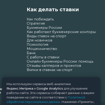
Как делать ставки
Как побеждать
Стратегия
Букмекеры России
Как работают букмекерские конторы
Виды ставок на спорт
Для новичков
Психология
Мошенничество
Банк
С работы в ставки
Онлайн букмекеры России: помощь
Отзывы капперов и проектов
Вилки в ставках на спорт
Мы используем сервисы веб-аналитики
Яндекс.Метрика
и
Google Analytics
для улучшения
ормационных технологий и массовых коммуникаций
Н.Н. Почта редакции: support@nice-bets.ru
работы сайта. Эти сервисы собирают данные о вашем
поведении на сайте в соответствии с
Политикой
обработки персональных данных
. Нажимая «Принять»,