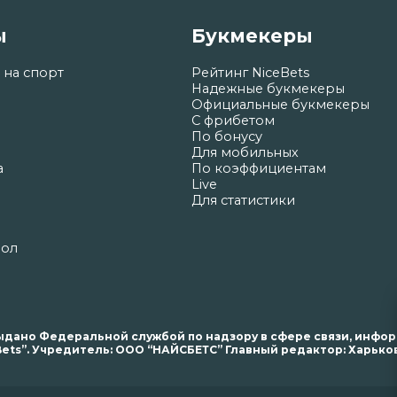
ы
Букмекеры
 на спорт
Рейтинг NiceBets
Надежные букмекеры
Официальные букмекеры
С фрибетом
По бонусу
Для мобильных
а
По коэффициентам
Live
Для статистики
бол
. выдано Федеральной службой по надзору в сфере связи, инф
ets”. Учредитель: ООО “НАЙСБЕТС” Главный редактор: Харьков 