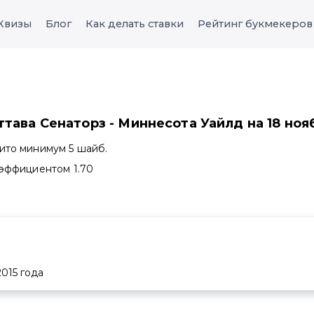
Квизы
Блог
Как делать ставки
Рейтинг букмекеров
ттава Сенаторз - Миннесота Уайлд на 18 ноя
ито минимум 5 шайб.
оэффициентом 1.70
2015
года