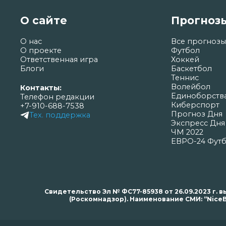
О сайте
Прогноз
О нас
Все прогнозы
О проекте
Футбол
Ответственная игра
Хоккей
Блоги
Баскетбол
Теннис
Волейбол
Контакты:
Единоборств
Телефон редакции
Киберспорт
+7-910-688-7538
Прогноз Дня
Тех. поддержка
Экспресс Дня
ЧМ 2022
ЕВРО-24 Фут
Свидетельство Эл № ФС77-85938 от 26.09.2023 г
(Роскомнадзор). Наименование СМИ: “NiceB