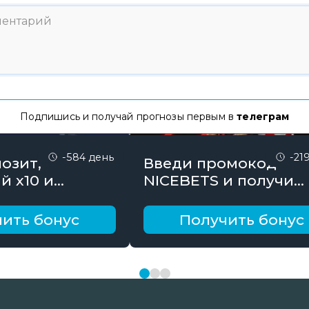
Подпишись и получай прогнозы первым в
телеграм
-584 день
-21
озит,
Введи промокод
й х10 и
NICEBETS и получи
онус до 10000
26000₽ поэтапно
ить бонус
Получить бонус