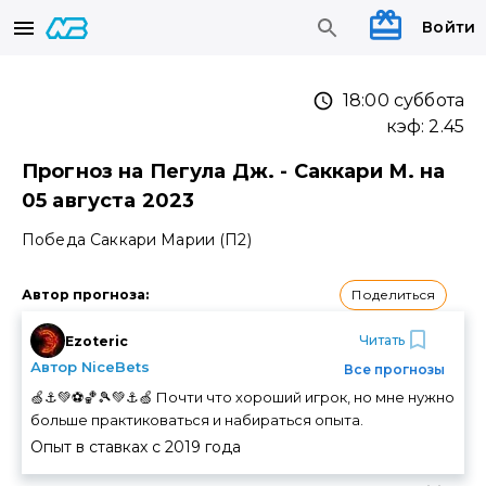
Войти
18:00 суббота
кэф:
2.45
Прогноз на Пегула Дж. - Саккари М. на
05 августа 2023
Победа Саккари Марии (П2)
Поделиться
Автор прогноза
:
Читать
Ezoteric
Автор NiceBets
Все прогнозы
🍏⚓️💚⚽️🏀🎾💚⚓️🍏 Почти что хороший игрок, но мне нужно
больше практиковаться и набираться опыта.
Опыт в ставках с
2019
года